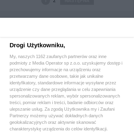
1
2
NASTĘPNA
Drogi Użytkowniku,
Wydawca mediów
lokalnych
My, naszych 1162 zaufanych partnerów oraz inne
podmioty z Media Operator sp z.o.o. uzyskujemy dostęp i
przechowujemy informacje na urządzeniu oraz
przetwarzamy dane osobowe, takie jak unikalne
identyfikatory, standardowe informacje wysyłane przez
urządzenie czy dane przeglądania w celu zapewniania
Nie zapomnij
spersonalizowanych reklam, wybór spersonalizowanych
zapoznać się z:
polityką prywatności
regulamin korzystania z portali
treści, pomiar reklam i treści, badanie odbiorców oraz
Twoje
miasto
Skontaktuj się
z nami
ulepszanie usług. Za zgodą Użytkownika my i Zaufani
Piekary Śląskie
Kontakt
Partnerzy możemy używać dokładnych danych
Chorzów
Wydawca
Tarnowskie Góry
Redakcja
geolokalizacyjnych oraz aktywnie skanować
Ruda Śląska
Newsletter
charakterystykę urządzenia do celów identyfikacji.
Świętochłowice
Reklama