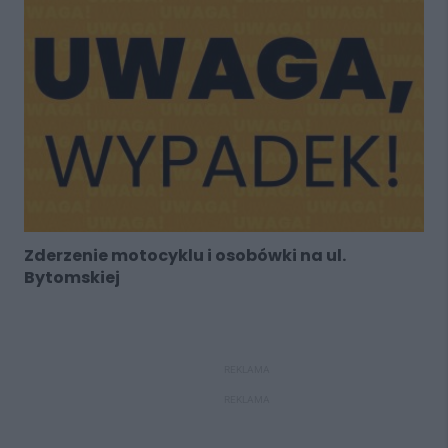
Zderzenie motocyklu i osobówki na ul.
Bytomskiej
REKLAMA
REKLAMA