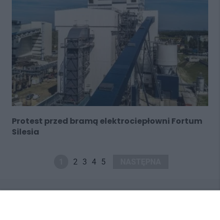
Protest przed bramą elektrociepłowni Fortum
Silesia
1
2
3
4
5
NASTĘPNA