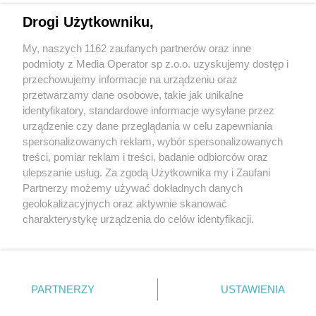
Drogi Użytkowniku,
Wydawca mediów
lokalnych
My, naszych 1162 zaufanych partnerów oraz inne
podmioty z Media Operator sp z.o.o. uzyskujemy dostęp i
przechowujemy informacje na urządzeniu oraz
przetwarzamy dane osobowe, takie jak unikalne
identyfikatory, standardowe informacje wysyłane przez
urządzenie czy dane przeglądania w celu zapewniania
Nie zapomnij
spersonalizowanych reklam, wybór spersonalizowanych
zapoznać się z:
polityką prywatności
regulamin korzystania z portali
treści, pomiar reklam i treści, badanie odbiorców oraz
Twoje
miasto
Skontakuj się
z nami
ulepszanie usług. Za zgodą Użytkownika my i Zaufani
Piekary Śląskie
Kontakt
Partnerzy możemy używać dokładnych danych
Chorzów
Wydawca
Tarnowskie Góry
Redakcja
geolokalizacyjnych oraz aktywnie skanować
Ruda Śląska
Newsletter
charakterystykę urządzenia do celów identyfikacji.
Świętochłowice
Reklama
Ponieważ cenimy Twoją prywatność, prosimy o zgodę na
Tychy
Bytom
korzystanie z tych technologii poprzez kliknięcie
Katowice
„Akceptuję”. Zgoda jest dobrowolna i zawsze możesz ją
Gliwice
Zabrze
zmienić/wycofać klikając przycisk ustawień prywatności
PARTNERZY
USTAWIENIA
Zagłębie
znajdujący się w lewym dolnym rogu strony
. Niektóre
rodzaje przetwarzania danych nie wymagają zgody