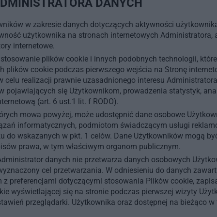
ADMINISTRATORA DANYCH
ników w zakresie danych dotyczących aktywności użytkownika w 
ność użytkownika na stronach internetowych Administratora, ad
tory internetowe.
stosowanie plików cookie i innych podobnych technologii, któr
 plików cookie podczas pierwszego wejścia na Stronę interneto
celu realizacji prawnie uzasadnionego interesu Administratora
ów pojawiających się Użytkownikom, prowadzenia statystyk, an
ernetową (art. 6 ust.1 lit. f RODO).
 których mowa powyżej, może udostępnić dane osobowe Użytko
ązań informatycznych, podmiotom świadczącym usługi reklamo
unku do wskazanych w pkt. 1 celów. Dane Użytkowników mogą 
pisów prawa, w tym właściwym organom publicznym.
dministrator danych nie przetwarza danych osobowych Użytko
ć wyznaczony cel przetwarzania. W odniesieniu do danych zawar
m z preferencjami dotyczącymi stosowania Plików cookie, zapi
e wyświetlającej się na stronie podczas pierwszej wizyty Użytk
awień przeglądarki. Użytkownika oraz dostępnej na bieżąco w t