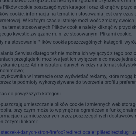
 i dodatkowo zarządzać udzielanymi zgodami Użytkownik ma moż
Plików cookie poszczególnych kategorii oraz kliknąć w przycis
ów cookie, informacja na temat ich stosowania jest cały czas 
nternetowej. W każdym czasie istnieje możliwość zmiany swoich
j na temat stosowanych Plików cookie należy kliknąć w przycisk
ącego kwestie związane m.in. ze stosowanymi Plikami cookie.
dy na stosowanie Plików cookie poszczególnych kategorii, wyr
łania Serwisu dlatego też nie można ich wyłączyć z tego poziom
ach przeglądarki możliwe jest ich wyłączenie co może jednak 
yskanie przez Administratora danych wiedzy na temat statystyk 
 anonimowo;
żytkownika w Internecie oraz wyświetlać reklamy, które mogą b
rzez te podmioty wykorzystywane do tworzenia profilu preferenc
pisać do powyższych kategorii.
 dopuszczają umieszczanie plików cookie i zmiennych web stor
 robiła, przy czym może to wpłynąć na ograniczenie funkcjonaln
nformacjach zamieszczanych przez poszczególnych dostawców r
niższymi linkami:
steczek-i-danych-stron-firefox?redirectlocale=pl&redirectslug=