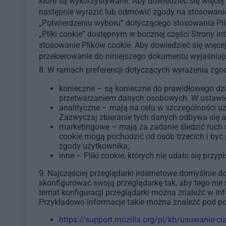
które są wykorzystywane. Aby dowiedzieć się więcej
następnie wyrazić lub odmówić zgody na stosowanie 
„Potwierdzeniu wyboru” dotyczącego stosowania Plik
„Pliki cookie” dostępnym w bocznej części Strony i
stosowanie Plików cookie. Aby dowiedzieć się więce
przekierowanie do niniejszego dokumentu wyjaśniaj
8. W ramach preferencji dotyczących wyrażenia zgo
konieczne – są konieczne do prawidłowego dzia
przetwarzaniem danych osobowych. W ustawieni
analityczne – mają na celu w szczególności uz
Zazwyczaj zbieranie tych danych odbywa się
marketingowe – mają za zadanie śledzić ruch u
cookie mogą pochodzić od osób trzecich i być p
zgody użytkownika;
inne – Pliki cookie, których nie udało się przy
9. Najczęściej przeglądarki internetowe domyślnie
skonfigurować swoją przeglądarkę tak, aby tego nie
temat konfiguracji przeglądarki można znaleźć w i
Przykładowo informacje takie można znaleźć pod po
https://support.mozilla.org/pl/kb/usuwanie-cia