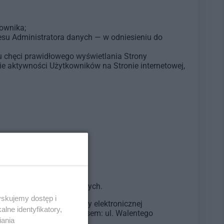
ownika;
resu Administratora danych — w odniesieniu do
lu chęci prawidłowego wyświetlania Strony
ie aktywności Użytkowników na Stronie internetowej,
twarzanie danych osobowych.
yskujemy dostęp i
roniczną na adres poczty elektronicznej
lne identyfikatory,
tratora danych, pod adresem: ul. Walentego
iania