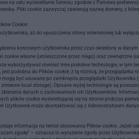
ne na celu wyświetlanie Serwisu zgodnie z Państwa preferencja
nika. Pliki cookie zazwyczaj zawierają nazwę domeny, z któr
lików Cookie:
użytkownika, aż do opuszczenia strony internetowej lub wyłącze
ądzeniu końcowym użytkownika przez czas określony w danym p
i cookie własne (umieszczone przez niego) oraz zewnętrzne (
oże wykorzystywać również inne podobne technologie, w tym te
e, jest podobna do Plików cookie, z tą różnicą, że przeglądarka 
e mogą być usuwane po zamknięciu przeglądarki Użytkownika (se
z zmienne local storage). Opisane wyżej technologie są powsze
z zbierania danych o zachowaniach ich Użytkowników. Informac
ch plików cookie wyświetlającej się na stronie podczas pierw
eżeń Użytkownik może skontaktować się z Administratorem danyc
staje informacja na temat stosowania Plików cookie. Jeżeli od
rażam zgodę” – oznacza to wyrażenie zgody przez Użytkownika 