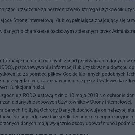
oniczne urządzenie za pośrednictwem, którego Użytkownik uzysk
jąca Stronę internetową i/lub wypełniająca znajdujący się ta
w danych o charakterze osobowym zbieranych przez Administr
formacje na temat ogólnych zasad przetwarzania danych w orga
 RODO), przechowywaniu informacji lub uzyskiwaniu dostępu do
tkownika za pomocą plików Cookie lub innych podobnych tech
m przeglądaniem, zapoznawaniem się przez Użytkownika z treś
wem funkcjonalności.
odnie z RODO, ustawą z dnia 10 maja 2018 r. o ochronie danych
arzania danych osobowych Użytkowników Strony internetowej.
a danych Polityką Ochrony Danych dochowuje on należytej sta
ości stosuje odpowiednie środki techniczne i organizacyjne m
rzanych danych mają wyłącznie osoby upoważnione i podmioty 