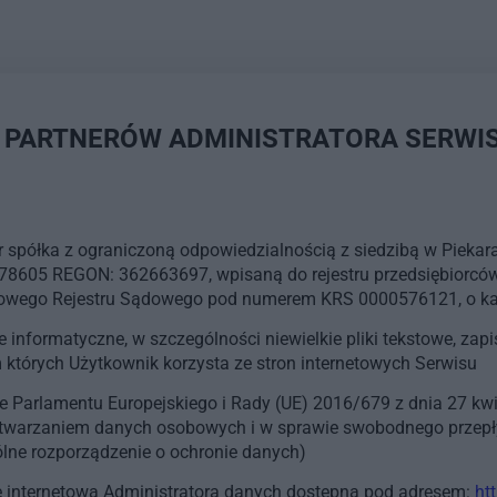
TA PARTNERÓW ADMINISTRATORA SERWI
 spółka z ograniczoną odpowiedzialnością z siedzibą w Piekar
978605 REGON: 362663697, wpisaną do rejestru przedsiębiorcó
jowego Rejestru Sądowego pod numerem KRS 0000576121, o kap
 informatyczne, w szczególności niewielkie pliki tekstowe, za
których Użytkownik korzysta ze stron internetowych Serwisu
 Parlamentu Europejskiego i Rady (UE) 2016/679 z dnia 27 kwi
etwarzaniem danych osobowych i w sprawie swobodnego przepły
lne rozporządzenie o ochronie danych)
ę internetową Administratora danych dostępną pod adresem:
ht