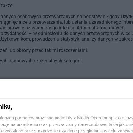
także:
o danych osobowych przetwarzanych na podstawie Zgody Użytk
siągnięcia celu przetwarzania, lub ustania uzasadnionego inte
e prawnie uzasadnionego interesu Administratora danych;
y przydatności – w odniesieniu do danych przetwarzanych w ce
 Użytkownikom, prowadzenia statystyk, analizy danych w zakres
zeń lub obrony przed takimi roszczeniami.
nych osobowych szczególnych kategorii.
dź sprostowania swoich danych osobowych;
a swoich danych osobowych;
osobowych
a na warunkach opisanych w art. 20 RODO;
niku,
podstawą przetwarzania jest wyłącznie Państwa zgoda na prze
fanych partnerów oraz inne podmioty z Media Operator sp z.o.o. uz
stosowne żądanie w formie pisemnej bądź poprzez pocztę elekt
cje na urządzeniu oraz przetwarzamy dane osobowe, takie jak unika
ub załatwić swoją sprawę osobiście w miejscu siedziby Adminis
je wysyłane przez urządzenie czy dane przeglądania w celu zapewn