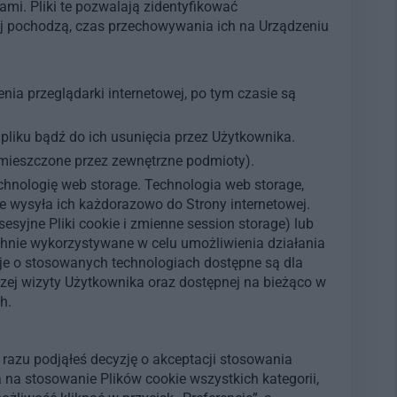
mi. Pliki te pozwalają zidentyfikować
ej pochodzą, czas przechowywania ich na Urządzeniu
nia przeglądarki internetowej, po tym czasie są
liku bądź do ich usunięcia przez Użytkownika.
umieszczone przez zewnętrzne podmioty).
chnologię web storage. Technologia web storage,
nie wysyła ich każdorazowo do Strony internetowej.
syjne Pliki cookie i zmienne session storage) lub
chnie wykorzystywane w celu umożliwienia działania
je o stosowanych technologiach dostępne są dla
szej wizyty Użytkownika oraz dostępnej na bieżąco w
h.
 razu podjąłeś decyzję o akceptacji stosowania
na stosowanie Plików cookie wszystkich kategorii,