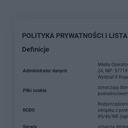
POLITYKA PRYWATNOŚCI I LIS
Definicje
Media Operator
Administrator danych
2A, NIP: 5771
Wydział X Kra
oznaczają dane
Pliki cookie
pośrednictwem 
Rozporządzenie
RODO
związku z prz
95/46/WE (ogó
Serwis
oznacza stron