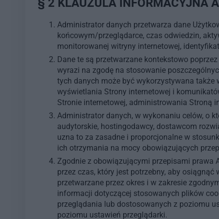
§ 2 KLAUZULA INFORMACYJNA 
Administrator danych przetwarza dane Użytkow
końcowym/przeglądarce, czas odwiedzin, aktyw
monitorowanej witryny internetowej, identyfika
Dane te są przetwarzane kontekstowo poprzez 
wyrazi na zgodę na stosowanie poszczególnych
tych danych może być wykorzystywana także w 
wyświetlania Strony internetowej i komunikat
Stronie internetowej, administrowania Stroną int
Administrator danych, w wykonaniu celów, o
audytorskie, hostingodawcy, dostawcom rozwi
uzna to za zasadne i proporcjonalne w stos
ich otrzymania na mocy obowiązujących prze
Zgodnie z obowiązującymi przepisami prawa A
przez czas, który jest potrzebny, aby osiągną
przetwarzane przez okres i w zakresie zgodny
informacji dotyczącej stosowanych plików cooki
przeglądania lub dostosowanych z poziomu ust
poziomu ustawień przeglądarki.