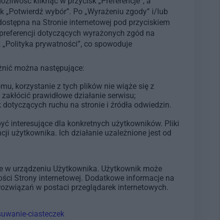
liwość kliknąć w przycisk „Preferencje”, a
k „Potwierdź wybór”. Po „Wyrażeniu zgody” i/lub
dostępna na Stronie internetowej pod przyciskiem
 preferencji dotyczących wyrażonych zgód na
 „Polityka prywatności”, co spowoduje
óżnić można następujące:
u, korzystanie z tych plików nie wiąże się z
zakłócić prawidłowe działanie serwisu;
dotyczących ruchu na stronie i źródła odwiedzin.
yć interesujące dla konkretnych użytkowników. Pliki
ji użytkownika. Ich działanie uzależnione jest od
age w urządzeniu Użytkownika. Użytkownik może
ości Strony internetowej. Dodatkowe informacje na
ozwiązań w postaci przeglądarek internetowych.
usuwanie-ciasteczek