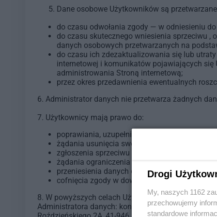
Dane osobowe Użytkowników są przetwarzane 
do czasu odwołania zgody — w odniesieniu d
do czasu skutecznego wniesienia sprzeciwu , o
danych osobowych przetwarzanych na podstawi
do czasu ich zdezaktualizowania się lub utrat
internetowej i komunikatów pojawiających się
administrowania Stroną internetową;
przez okres przedawnienia ewentualnych roszc
6. Administrator danych nie przetwarza żadnych da
7. Użytkownicy mają prawo do:
poprawiania, uzupełniania, uaktualnienia bą
żądania usunięcia swoich danych osobowych;
zgłoszenia sprzeciwu w zakresie przetwarzan
żądania ograniczenia przetwarzania danych 
przeniesienia danych do innego administrator
Drogi Użytkow
cofnięcia zgody w dowolnym momencie, jeśli 
My, naszych 1162 zau
8. W powyższych celach Użytkownicy mogą przesłać 
przechowujemy informa
Administratora danych: kontakt@media-operator.pl l
standardowe informac
Roździeńskiego 2A, 41-946 Piekary Śląskie).