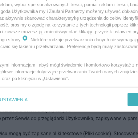
klam, wybór spersonalizowanych treści, pomiar reklam i treści, bad
ne poza obszar Europejskiego Obszaru Gospodarczego, tj. do
 zgodą Użytkownika my i Zaufani Partnerzy możemy używać dokład
ostawcy Ci posiadają certyfikat tarczy prywatności oraz stos
az aktywnie skanować charakterystykę urządzenia do celów identyfi
ść, prosimy o zgodę na korzystanie z tych technologii poprzez klikn
a i zawsze możesz ją zmienić/wycofać klikając przycisk ustawień pr
orczego zajmującego się ochroną danych osobowych, którym j
ogu strony
. Niektóre rodzaje przetwarzania danych nie wymagaj
ch przez Administratora danych.
iwić się takiemu przetwarzaniu. Preferencje będą miały zastosowania
t dobrowolne, ale konieczne w celu możliwości korzystania z f
.
szymi informacjami, abyś mógł świadomie i komfortowo korzystać z
ejsca zautomatyzowane decyzji w tym profilowanie, o którym m
gółowe informacje dotyczące przetwarzania Twoich danych znajdzi
s
oraz po kliknięciu w „Ustawienia”.
SERWISU
, rejestr tego rodzaju tworzony jest w sposób automatyczny. Prz
USTAWIENIA
e wersji przeglądarki, czasu dostęp i ilości danych, adresu IP
a także dla celów statystycznych.
ne przez Serwis do przeglądarki Użytkownika, zapisywane w pam
su mogą być zapisane pliki tekstowe (Pliki cookie). Stosowane 