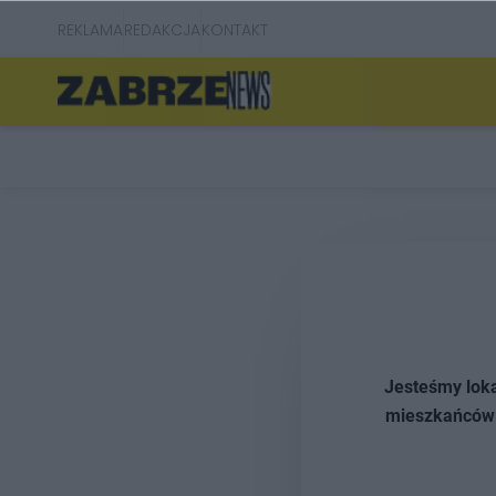
REKLAMA
REDAKCJA
KONTAKT
Jesteśmy loka
mieszkańców n