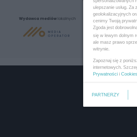
spersonalizowanych re
ulepszanie usług. Za
geolokalizacyjnych or
Wydawca mediów
lokalnych
cenimy Twoją prywatno
Zgoda jest dobrowoln
się w lewym dolnym r
ale masz prawo sprzec
witrynie.
Zapoznaj się z poniż
internetowych. Szcze
Prywatności
i
Cookie
PARTNERZY