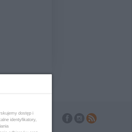
yskujemy dostęp i
Skontakuj się
z nami
lne identyfikatory,
Kontakt
iania
Wydawca