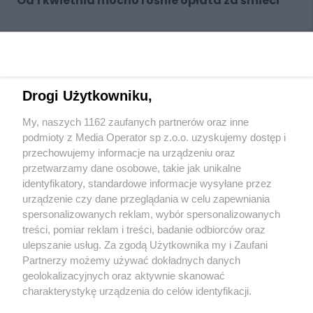
Od 1 kwietnia mocno rośnie opłata za śmieci
1
2
3
4
5
6
NASTĘPNA
Drogi Użytkowniku,
My, naszych 1162 zaufanych partnerów oraz inne
podmioty z Media Operator sp z.o.o. uzyskujemy dostęp i
przechowujemy informacje na urządzeniu oraz
Wydawca mediów
lokalnych
przetwarzamy dane osobowe, takie jak unikalne
identyfikatory, standardowe informacje wysyłane przez
urządzenie czy dane przeglądania w celu zapewniania
spersonalizowanych reklam, wybór spersonalizowanych
treści, pomiar reklam i treści, badanie odbiorców oraz
ulepszanie usług. Za zgodą Użytkownika my i Zaufani
Nie zapomnij
Partnerzy możemy używać dokładnych danych
zapoznać się z:
polityką prywatności
regulamin korzystania z portali
geolokalizacyjnych oraz aktywnie skanować
Twoje
miasto
Skontaktuj się
z nami
charakterystykę urządzenia do celów identyfikacji.
Piekary Śląskie
Kontakt
Ponieważ cenimy Twoją prywatność, prosimy o zgodę na
Chorzów
Wydawca