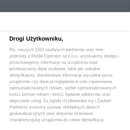
Drogi Użytkowniku,
Wydawca mediów
lokalnych
My, naszych 1162 zaufanych partnerów oraz inne
podmioty z Media Operator sp z.o.o. uzyskujemy dostęp i
przechowujemy informacje na urządzeniu oraz
przetwarzamy dane osobowe, takie jak unikalne
identyfikatory, standardowe informacje wysyłane przez
urządzenie czy dane przeglądania w celu zapewniania
Nie zapomnij
spersonalizowanych reklam, wybór spersonalizowanych
zapoznać się z:
polityką prywatności
regulamin korzystania z portali
treści, pomiar reklam i treści, badanie odbiorców oraz
Twoje
miasto
Skontaktuj się
z nami
ulepszanie usług. Za zgodą Użytkownika my i Zaufani
Piekary Śląskie
Kontakt
Partnerzy możemy używać dokładnych danych
Chorzów
Wydawca
Tarnowskie Góry
Redakcja
geolokalizacyjnych oraz aktywnie skanować
Ruda Śląska
Newsletter
charakterystykę urządzenia do celów identyfikacji.
Świętochłowice
Reklama
Ponieważ cenimy Twoją prywatność, prosimy o zgodę na
Tychy