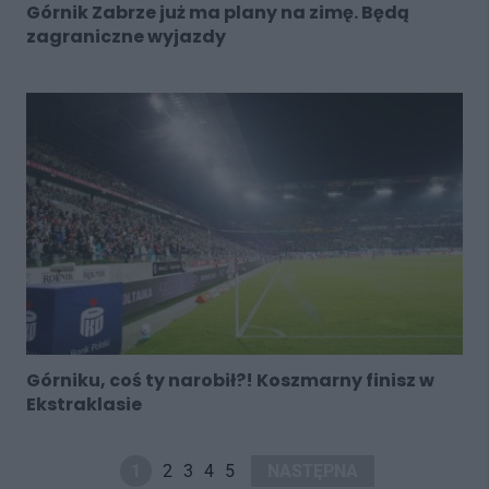
Górnik Zabrze już ma plany na zimę. Będą
zagraniczne wyjazdy
Górniku, coś ty narobił?! Koszmarny finisz w
Ekstraklasie
1
2
3
4
5
NASTĘPNA