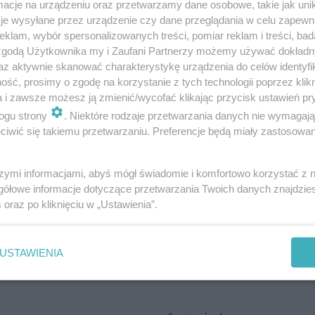
cje na urządzeniu oraz przetwarzamy dane osobowe, takie jak unika
je wysyłane przez urządzenie czy dane przeglądania w celu zapewn
klam, wybór spersonalizowanych treści, pomiar reklam i treści, bad
 zgodą Użytkownika my i Zaufani Partnerzy możemy używać dokład
az aktywnie skanować charakterystykę urządzenia do celów identyfi
ść, prosimy o zgodę na korzystanie z tych technologii poprzez klikn
a i zawsze możesz ją zmienić/wycofać klikając przycisk ustawień pr
ogu strony
. Niektóre rodzaje przetwarzania danych nie wymagaj
iwić się takiemu przetwarzaniu. Preferencje będą miały zastosowania
szymi informacjami, abyś mógł świadomie i komfortowo korzystać z
gółowe informacje dotyczące przetwarzania Twoich danych znajdzi
s
oraz po kliknięciu w „Ustawienia”.
USTAWIENIA