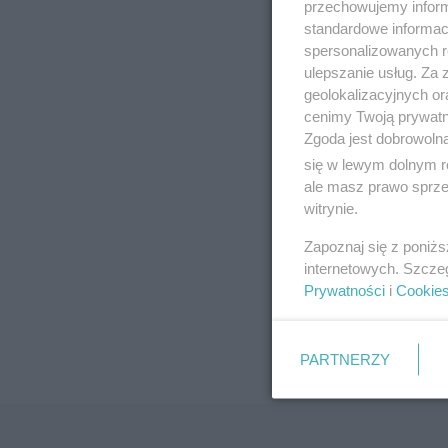
przechowujemy informa
standardowe informac
spersonalizowanych re
ulepszanie usług. Za
geolokalizacyjnych or
cenimy Twoją prywatno
Zgoda jest dobrowoln
się w lewym dolnym r
ale masz prawo sprzec
witrynie.
Zapoznaj się z poniż
internetowych. Szcze
Prywatności
i
Cookie
PARTNERZY