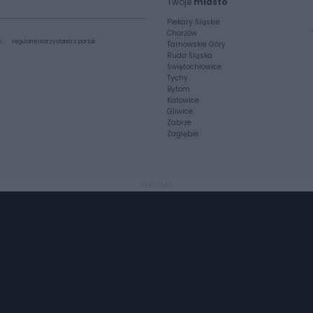
Twoje
miasto
Piekary Śląskie
Chorzów
i
regulamin korzystania z portali
Tarnowskie Góry
Ruda Śląska
Świętochłowice
Tychy
Bytom
Katowice
Gliwice
Zabrze
Zagłębie
REKLAMA