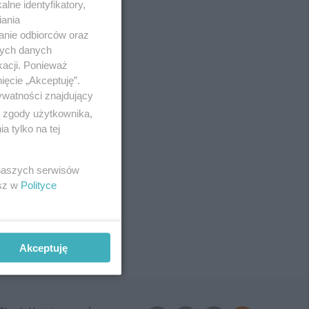
lne identyfikatory,
iania
anie odbiorców oraz
nych danych
kacji. Ponieważ
ięcie „Akceptuję”.
ywatności znajdujący
ą zgody użytkownika,
 tylko na tej
 naszych serwisów
esz w
Polityce
Akceptuję