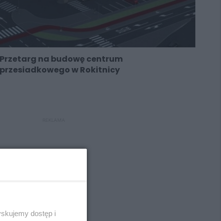
Przetarg na budowę centrum
przesiadkowego w Rokitnicy
REKLAMA
REKLAMA
yskujemy dostęp i