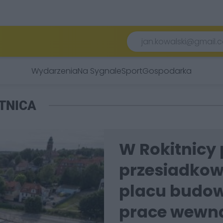
Wydarzenia
Na Sygnale
Sport
Gospodarka
TNICA
W Rokitnicy
przesiadkowe
placu budow
prace wewną