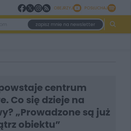
OBEJRZYJ
POSŁUCHAJ
zapisz mnie na newsletter
 powstaje centrum
. Co się dzieje na
y? „Prowadzone są już
trz obiektu”