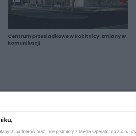
Centrum przesiadkowe w Rokitnicy: zmiany w
komunikacji
niku,
fanych partnerów oraz inne podmioty z Media Operator sp z.o.o. uz