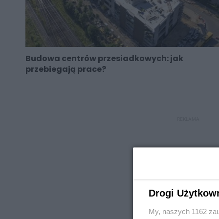
Budowa centrów przesiadkowych: jak
przebiegają prace?
REKLAMA
Drogi Użytkow
REKLAMA
My, naszych 1162 zau