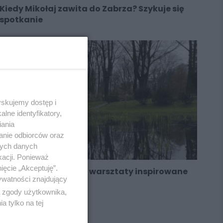
Kiedy Mikołaj zawita do Zabrza? Szykuje się
spotkanie
yskujemy dostęp i
lne identyfikatory,
iania
anie odbiorców oraz
nych danych
kacji. Ponieważ
ięcie „Akceptuję”.
W Zabrzu odbędą się warsztaty inspirowane
ywatności znajdujący
światem Tolkiena
ą zgody użytkownika,
 tylko na tej