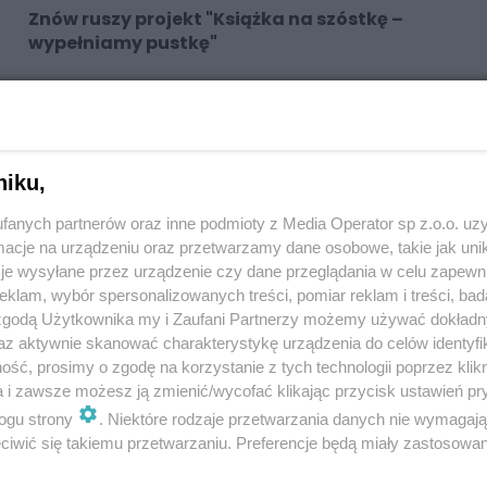
Znów ruszy projekt "Książka na szóstkę –
wypełniamy pustkę"
niku,
fanych partnerów oraz inne podmioty z Media Operator sp z.o.o. uz
cje na urządzeniu oraz przetwarzamy dane osobowe, takie jak unika
je wysyłane przez urządzenie czy dane przeglądania w celu zapewn
klam, wybór spersonalizowanych treści, pomiar reklam i treści, bad
 zgodą Użytkownika my i Zaufani Partnerzy możemy używać dokład
az aktywnie skanować charakterystykę urządzenia do celów identyfi
ść, prosimy o zgodę na korzystanie z tych technologii poprzez klikn
Nowości w żłobku przy ul. Niedziałkowskiego
a i zawsze możesz ją zmienić/wycofać klikając przycisk ustawień pr
w Zabrzu
ogu strony
. Niektóre rodzaje przetwarzania danych nie wymagaj
iwić się takiemu przetwarzaniu. Preferencje będą miały zastosowania