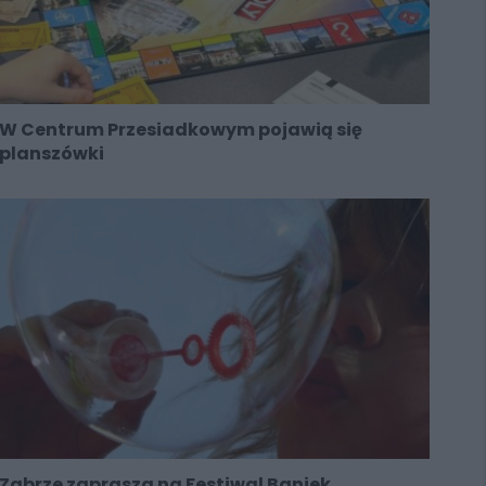
W Centrum Przesiadkowym pojawią się
planszówki
Zabrze zaprasza na Festiwal Baniek