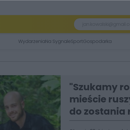
Wydarzenia
Na Sygnale
Sport
Gospodarka
"Szukamy ro
mieście rus
do zostania