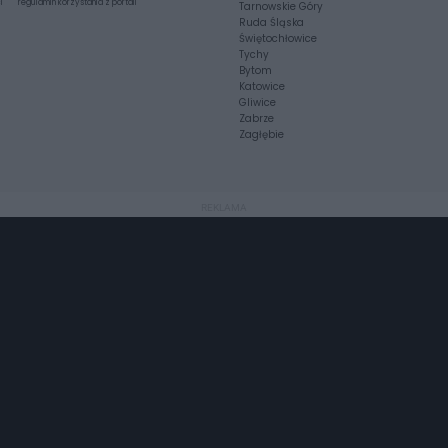
i
regulamin korzystania z portali
Tarnowskie Góry
Ruda Śląska
Świętochłowice
Tychy
Bytom
Katowice
Gliwice
Zabrze
Zagłębie
REKLAMA