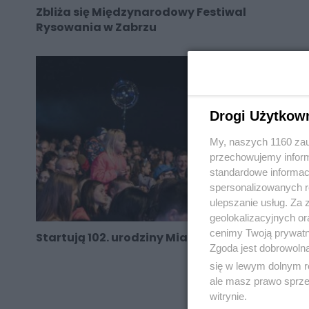
Zbliża się Międzynarodowy Festiwal
Rysowania w Zabrzu
Drogi Użytkow
My, naszych 1160 zau
przechowujemy informa
standardowe informac
spersonalizowanych re
ulepszanie usług. Za
geolokalizacyjnych or
cenimy Twoją prywatno
Startują 102. urodziny Miasta Zabrze
Zgoda jest dobrowoln
się w lewym dolnym r
ale masz prawo sprzec
witrynie.