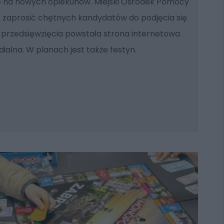
je na nowych opiekunów. Miejski Ośrodek Pomocy
ię zaprosić chętnych kandydatów do podjęcia się
przedsięwzięcia powstała strona internetowa
alna. W planach jest także festyn.