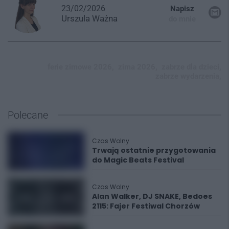
23/02/2026
Napisz
Urszula
Ważna
do mnie
ferie zimowe 2026,
zima 2026,
zabrze dla dzieci,
zabrze wydarzenia,
Polecane
Czas Wolny
Trwają ostatnie przygotowania
do Magic Beats Festival
Czas Wolny
Alan Walker, DJ SNAKE, Bedoes
2115: Fajer Festiwal Chorzów