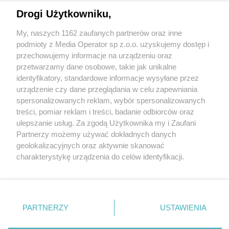
Drogi Użytkowniku,
Wydawca mediów
lokalnych
My, naszych 1162 zaufanych partnerów oraz inne
podmioty z Media Operator sp z.o.o. uzyskujemy dostęp i
przechowujemy informacje na urządzeniu oraz
przetwarzamy dane osobowe, takie jak unikalne
identyfikatory, standardowe informacje wysyłane przez
urządzenie czy dane przeglądania w celu zapewniania
Nie zapomnij
spersonalizowanych reklam, wybór spersonalizowanych
zapoznać się z:
polityką prywatności
regulamin korzystania z portali
treści, pomiar reklam i treści, badanie odbiorców oraz
Twoje
miasto
Skontakuj się
z nami
ulepszanie usług. Za zgodą Użytkownika my i Zaufani
Piekary Śląskie
Kontakt
Partnerzy możemy używać dokładnych danych
Chorzów
Wydawca
Tarnowskie Góry
Redakcja
geolokalizacyjnych oraz aktywnie skanować
Ruda Śląska
Newsletter
charakterystykę urządzenia do celów identyfikacji.
Świętochłowice
Reklama
Ponieważ cenimy Twoją prywatność, prosimy o zgodę na
Tychy
Bytom
korzystanie z tych technologii poprzez kliknięcie
Katowice
„Akceptuję”. Zgoda jest dobrowolna i zawsze możesz ją
Gliwice
Zabrze
zmienić/wycofać klikając przycisk ustawień prywatności
PARTNERZY
USTAWIENIA
Zagłębie
znajdujący się w lewym dolnym rogu strony
. Niektóre
rodzaje przetwarzania danych nie wymagają zgody