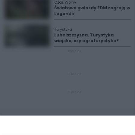
Czas Wolny
Światowe gwiazdy EDM zagrają w
Legendii
Turystyka
Lubelszczyzna. Turystyka
wiejska, czy agroturystyka?
REKLAMA
REKLAMA
REKLAMA