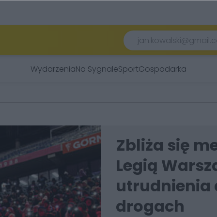
Wydarzenia
Na Sygnale
Sport
Gospodarka
Zbliża się m
Legią Warsza
utrudnienia
drogach