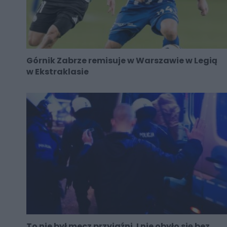
Górnik Zabrze remisuje w Warszawie w Legią
w Ekstraklasie
To nie był mecz przyjaźni. I nie obyło się bez