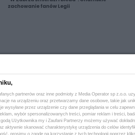
zachowanie fanów Legii
niku,
fanych partnerów oraz inne podmioty z Media Operator sp z.o.o. uz
cje na urządzeniu oraz przetwarzamy dane osobowe, takie jak unika
je wysyłane przez urządzenie czy dane przeglądania w celu zapewn
klam, wybór spersonalizowanych treści, pomiar reklam i treści, bad
 zgodą Użytkownika my i Zaufani Partnerzy możemy używać dokład
az aktywnie skanować charakterystykę urządzenia do celów identyfi
ść, prosimy o zgodę na korzystanie z tych technologii poprzez klikn