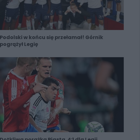
Podolski w końcu się przełamał! Górnik
pogrążył Legię
Dotkliwa porażka Piasta. 4:1 dla Legii