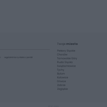
Twoje
miasto
Piekary Śląskie
Chorzów
i
regulamin korzystania z portali
Tarnowskie Góry
Ruda Śląska
Świętochłowice
Tychy
Bytom
Katowice
Gliwice
Zabrze
Zagłębie
REKLAMA