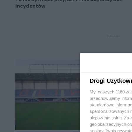
incydentów
REKLAMA
Drogi Użytkow
My, naszych 1160 zau
przechowujemy informa
standardowe informac
spersonalizowanych re
ulepszanie usług. Za
geolokalizacyjnych or
cenimy Twoją prywatno