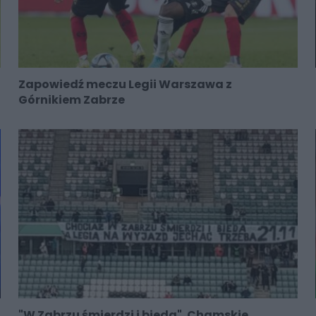
Zapowiedź meczu Legii Warszawa z
Górnikiem Zabrze
"W Zabrzu śmierdzi i bieda". Chamskie