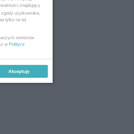
ywatności znajdujący
ą zgody użytkownika,
 tylko na tej
 naszych serwisów
REKLAMA
esz w
Polityce
Akceptuję