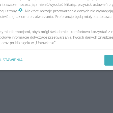
Zawodnik Legii wzmocnił Piasta Gliwice
a i zawsze możesz ją zmienić/wycofać klikając przycisk ustawień pr
ogu strony
. Niektóre rodzaje przetwarzania danych nie wymagaj
iwić się takiemu przetwarzaniu. Preferencje będą miały zastosowania
szymi informacjami, abyś mógł świadomie i komfortowo korzystać z
gółowe informacje dotyczące przetwarzania Twoich danych znajdzi
s
oraz po kliknięciu w „Ustawienia”.
USTAWIENIA