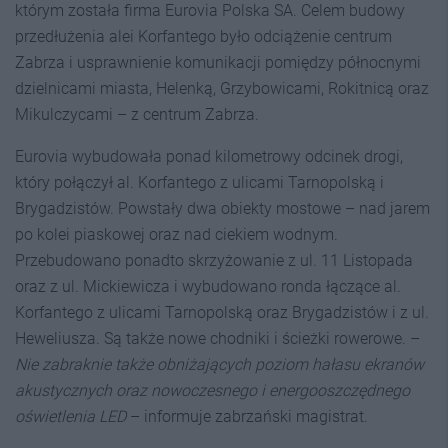
którym została firma Eurovia Polska SA. Celem budowy
przedłużenia alei Korfantego było odciążenie centrum
Zabrza i usprawnienie komunikacji pomiędzy północnymi
dzielnicami miasta, Helenką, Grzybowicami, Rokitnicą oraz
Mikulczycami – z centrum Zabrza.
Eurovia wybudowała ponad kilometrowy odcinek drogi,
który połączył al. Korfantego z ulicami Tarnopolską i
Brygadzistów. Powstały dwa obiekty mostowe – nad jarem
po kolei piaskowej oraz nad ciekiem wodnym.
Przebudowano ponadto skrzyżowanie z ul. 11 Listopada
oraz z ul. Mickiewicza i wybudowano ronda łączące al.
Korfantego z ulicami Tarnopolską oraz Brygadzistów i z ul.
Heweliusza. Są także nowe chodniki i ścieżki rowerowe. –
Nie zabraknie także obniżających poziom hałasu ekranów
akustycznych oraz nowoczesnego i energooszczędnego
oświetlenia LED
– informuje zabrzański magistrat.