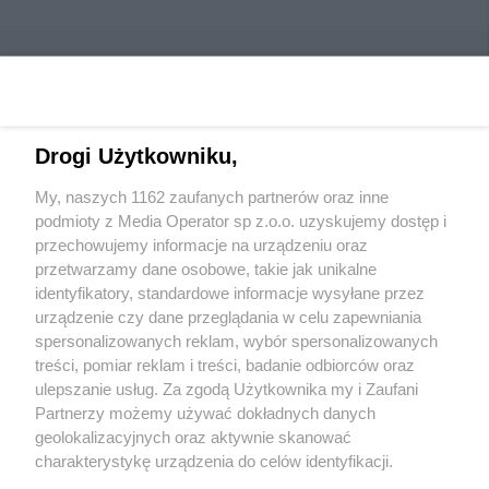
Drogi Użytkowniku,
Wydawca mediów
lokalnych
My, naszych 1162 zaufanych partnerów oraz inne
podmioty z Media Operator sp z.o.o. uzyskujemy dostęp i
przechowujemy informacje na urządzeniu oraz
przetwarzamy dane osobowe, takie jak unikalne
identyfikatory, standardowe informacje wysyłane przez
urządzenie czy dane przeglądania w celu zapewniania
Nie zapomnij
spersonalizowanych reklam, wybór spersonalizowanych
zapoznać się z:
polityką prywatności
regulamin korzystania z portali
treści, pomiar reklam i treści, badanie odbiorców oraz
Twoje
miasto
Skontakuj się
z nami
ulepszanie usług. Za zgodą Użytkownika my i Zaufani
Piekary Śląskie
Kontakt
Partnerzy możemy używać dokładnych danych
Chorzów
Wydawca
Tarnowskie Góry
Redakcja
geolokalizacyjnych oraz aktywnie skanować
Ruda Śląska
Newsletter
charakterystykę urządzenia do celów identyfikacji.
Świętochłowice
Reklama
Ponieważ cenimy Twoją prywatność, prosimy o zgodę na
Tychy