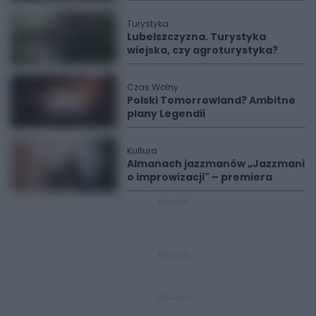
Turystyka
Lubelszczyzna. Turystyka
wiejska, czy agroturystyka?
Czas Wolny
Polski Tomorrowland? Ambitne
plany Legendii
Kultura
Almanach jazzmanów „Jazzmani
o improwizacji" – premiera
REKLAMA
REKLAMA
REKLAMA