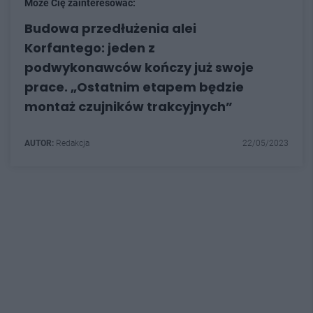
Może Cię zainteresować:
Budowa przedłużenia alei
Korfantego: jeden z
podwykonawców kończy już swoje
prace. „Ostatnim etapem będzie
montaż czujników trakcyjnych”
AUTOR:
Redakcja
22/05/2023