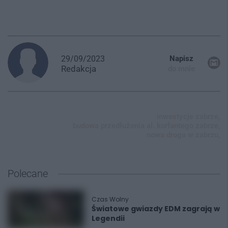
29/09/2023
Napisz
Redakcja
do mnie
inwestycje zabrze,
budowa przedłużenia al. korfantego zabrze,
nowa droga w zabrzu,
Polecane
Czas Wolny
Światowe gwiazdy EDM zagrają w
Legendii