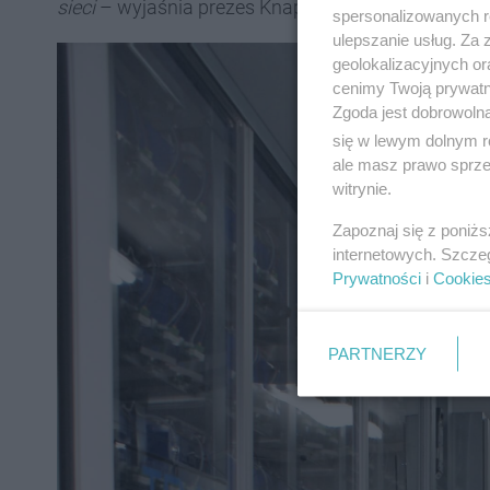
sieci
– wyjaśnia prezes Knapik.
spersonalizowanych re
ulepszanie usług. Za
geolokalizacyjnych or
cenimy Twoją prywatno
Zgoda jest dobrowoln
się w lewym dolnym r
ale masz prawo sprzec
witrynie.
Zapoznaj się z poniż
internetowych. Szcze
Prywatności
i
Cookie
PARTNERZY