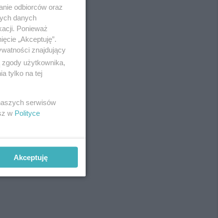
anie odbiorców oraz
nych danych
kacji. Ponieważ
ięcie „Akceptuję”.
ywatności znajdujący
ą zgody użytkownika,
 tylko na tej
 naszych serwisów
esz w
Polityce
Akceptuję