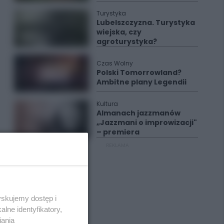
Turystyka
Lubelszczyzna. Turystyka
wiejska, czy
agroturystyka?
Czas Wolny
Polski Tomorrowland?
Ambitne plany Legendii
Kultura
Almanach jazzmanów
„Jazzmani o improwizacji"
– premiera
REKLAMA
yskujemy dostęp i
lne identyfikatory,
iania