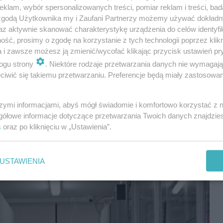
klam, wybór spersonalizowanych treści, pomiar reklam i treści, bad
 zgodą Użytkownika my i Zaufani Partnerzy możemy używać dokład
az aktywnie skanować charakterystykę urządzenia do celów identyfi
ść, prosimy o zgodę na korzystanie z tych technologii poprzez klikn
a i zawsze możesz ją zmienić/wycofać klikając przycisk ustawień pr
ogu strony
. Niektóre rodzaje przetwarzania danych nie wymagaj
iwić się takiemu przetwarzaniu. Preferencje będą miały zastosowania
szymi informacjami, abyś mógł świadomie i komfortowo korzystać z
gółowe informacje dotyczące przetwarzania Twoich danych znajdzi
s
oraz po kliknięciu w „Ustawienia”.
USTAWIENIA