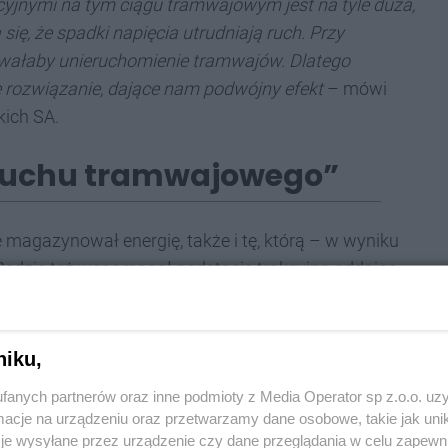
yjnymi na tym ciągu tramwajowym jest na tyle duża,
 się, że spadki napięcia utrudniają ruch. Przy
ałaby unieruchomienie tramwajów. Dlatego
rozwiązanie, dające nam podwójny efekt
– mówi
kich SA.
ruchu tramwajowego”
e magazynował energię, także i tę, którą – w wyniku
. Będzie też wspomagał podstację trakcyjną oddając
amym spadki napięcia w sieci trakcyjnej
wtedy, gdy
 sieci zasilającej.
niku,
ną naszej infrastruktury, gdyż eliminujemy straty
fanych partnerów oraz inne podmioty z Media Operator sp z.o.o. uz
ła być wykorzystana, a jednocześnie zapewniamy
cje na urządzeniu oraz przetwarzamy dane osobowe, takie jak unika
ożenie powodowane przez zbyt niskie napięcie w
je wysyłane przez urządzenie czy dane przeglądania w celu zapewn