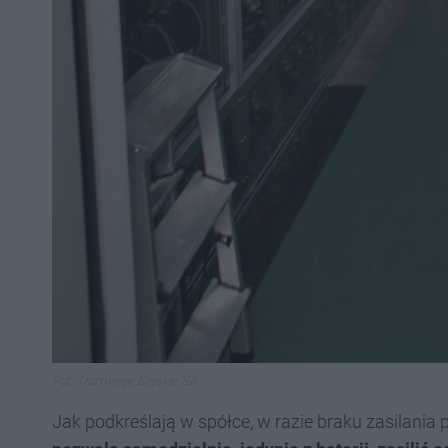
Fot. Tramwaje Śląskie SA
Jak podkreślają w spółce, w razie braku zasilania