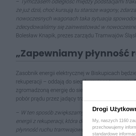
–
Tymczasem odległość między podstacjami trakc
że już dziś, choć kursują tu starsze wagony, zdarza
nowoczesnych wagonach taka sytuacja spowodow
zdecydowaliśmy się zainwestować w nowoczesne 
Bolesław Knapik, prezes zarządu Tramwajów Śląs
„Zapewniamy płynność 
Zasobnik energii elektrycznej w Biskupicach będzi
rekuperacji – oddają do sieci kursujące tramwaje
zgromadzoną energię do sieci,
ograniczając tym s
pobór prądu przez jadący tramwaj jest zbyt duży dla
Drogi Użytkow
–
W ten sposób zwiększamy efektywność energetycz
My, naszych 1160 zau
energii z rekuperacji, która dotąd często nie mog
przechowujemy informa
płynność ruchu tramwajowego, minimalizując zagr
standardowe informac