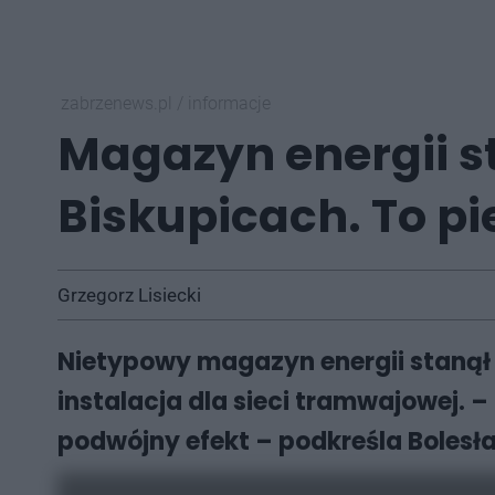
zabrzenews.pl
/
informacje
Magazyn energii s
Biskupicach. To pi
Grzegorz Lisiecki
Nietypowy magazyn energii stanął 
instalacja dla sieci tramwajowej
podwójny efekt – podkreśla Bolesła