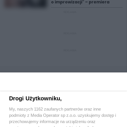
o improwizacji" – premiera
REKLAMA
REKLAMA
REKLAMA
Drogi Użytkowniku,
Wydawca mediów
lokalnych
My, naszych 1162 zaufanych partnerów oraz inne
podmioty z Media Operator sp z.o.o. uzyskujemy dostęp i
przechowujemy informacje na urządzeniu oraz