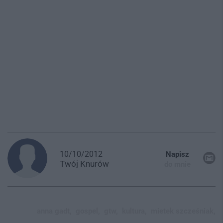
10/10/2012
Napisz
Twój
Knurów
do mnie
anna gadt,
gospel,
gtw,
kultura,
mietek szcześniak,