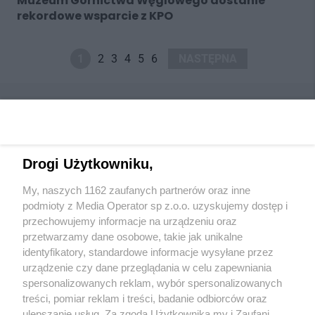
Muzeum Górnictwa Węglowego dostanie
rekordowe wsparcie z KPO
1
2
3
4
5
6
NASTĘPNA
Drogi Użytkowniku,
Wydawca mediów
lokalnych
My, naszych 1162 zaufanych partnerów oraz inne
podmioty z Media Operator sp z.o.o. uzyskujemy dostęp i
przechowujemy informacje na urządzeniu oraz
przetwarzamy dane osobowe, takie jak unikalne
identyfikatory, standardowe informacje wysyłane przez
urządzenie czy dane przeglądania w celu zapewniania
Nie zapomnij
spersonalizowanych reklam, wybór spersonalizowanych
zapoznać się z:
polityką prywatności
regulamin korzystania z portali
treści, pomiar reklam i treści, badanie odbiorców oraz
Twoje
miasto
Skontakuj się
z nami
ulepszanie usług. Za zgodą Użytkownika my i Zaufani