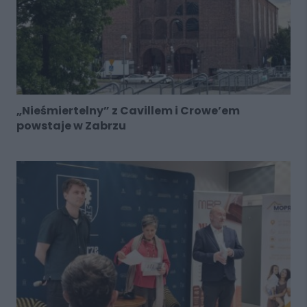
„Nieśmiertelny” z Cavillem i Crowe’em
powstaje w Zabrzu