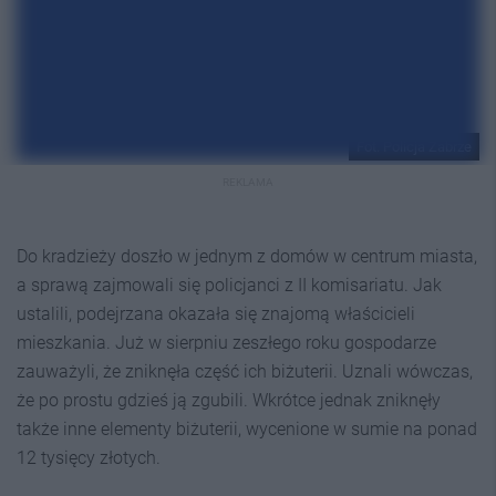
Fot. Policja Zabrze
REKLAMA
Do kradzieży doszło w jednym z domów w centrum miasta,
a sprawą zajmowali się policjanci z II komisariatu. Jak
ustalili, podejrzana okazała się znajomą właścicieli
mieszkania. Już w sierpniu zeszłego roku gospodarze
zauważyli, że zniknęła część ich biżuterii. Uznali wówczas,
że po prostu gdzieś ją zgubili. Wkrótce jednak zniknęły
także inne elementy biżuterii, wycenione w sumie na ponad
12 tysięcy złotych.