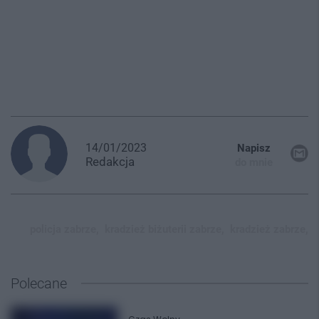
14/01/2023
Napisz
Redakcja
do mnie
policja zabrze,
kradzież biżuterii zabrze,
kradzież zabrze,
Polecane