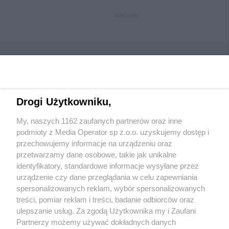
REKLAMA
Drogi Użytkowniku,
Wydawca mediów
lokalnych
My, naszych 1162 zaufanych partnerów oraz inne
podmioty z Media Operator sp z.o.o. uzyskujemy dostęp i
przechowujemy informacje na urządzeniu oraz
przetwarzamy dane osobowe, takie jak unikalne
identyfikatory, standardowe informacje wysyłane przez
urządzenie czy dane przeglądania w celu zapewniania
Nie zapomnij
spersonalizowanych reklam, wybór spersonalizowanych
zapoznać się z:
polityką prywatności
regulamin korzystania z portali
treści, pomiar reklam i treści, badanie odbiorców oraz
Twoje
miasto
Skontakuj się
z nami
ulepszanie usług. Za zgodą Użytkownika my i Zaufani
Piekary Śląskie
Kontakt
Partnerzy możemy używać dokładnych danych
Chorzów
Wydawca