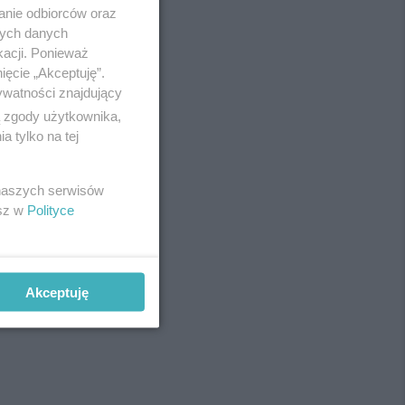
anie odbiorców oraz
nych danych
kacji. Ponieważ
ięcie „Akceptuję”.
ywatności znajdujący
ą zgody użytkownika,
 tylko na tej
 naszych serwisów
esz w
Polityce
Akceptuję