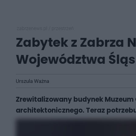
zabrzenews.pl
/
przestrzeń
Zabytek z Zabrza N
Województwa Śląs
Urszula Ważna
Zrewitalizowany budynek Muzeum 
architektonicznego. Teraz potrzeb