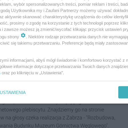
eacji, jak i przestrzenie publiczne tj. tereny
klam, wybór spersonalizowanych treści, pomiar reklam i treści, bad
e, obiekty historyczne, założenia
 zgodą Użytkownika my i Zaufani Partnerzy możemy używać dokład
az aktywnie skanować charakterystykę urządzenia do celów identyfi
nowych funkcji, jak i zupełnie nowe realizacje
ść, prosimy o zgodę na korzystanie z tych technologii poprzez klikn
a i zawsze możesz ją zmienić/wycofać klikając przycisk ustawień pr
ogu strony
. Niektóre rodzaje przetwarzania danych nie wymagaj
iwić się takiemu przetwarzaniu. Preferencje będą miały zastosowania
ego w Zabrzu czeka na
szymi informacjami, abyś mógł świadomie i komfortowo korzystać z
gółowe informacje dotyczące przetwarzania Twoich danych znajdzi
s
oraz po kliknięciu w „Ustawienia”.
USTAWIENIA
żyć każdy mieszkaniec. Oprócz ocen przyznawanych
agrodę Publiczności. Otrzymuje ją zgłoszenie z
netowego plebiscytu. Znajdziemy go na stronie
w na głosy czeka realizacja z Zabrza - "Rozbudowa,
owania Budynku Muzeum Górnictwa Węglowego".