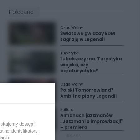
Polecane
Czas Wolny
Światowe gwiazdy EDM
zagrają w Legendii
Turystyka
Lubelszczyzna. Turystyka
wiejska, czy
agroturystyka?
Czas Wolny
Polski Tomorrowland?
Ambitne plany Legendii
Kultura
Almanach jazzmanów
„Jazzmani o improwizacji"
yskujemy dostęp i
– premiera
lne identyfikatory,
REKLAMA
iania