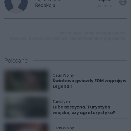
Redakcja
do mnie
psp zabrze,
straż pożarna zabrze,
interwencje strażaków zabrze,
remont komendy psp zabrze,
Polecane
Czas Wolny
Światowe gwiazdy EDM zagrają w
Legendii
Turystyka
Lubelszczyzna. Turystyka
wiejska, czy agroturystyka?
Czas Wolny