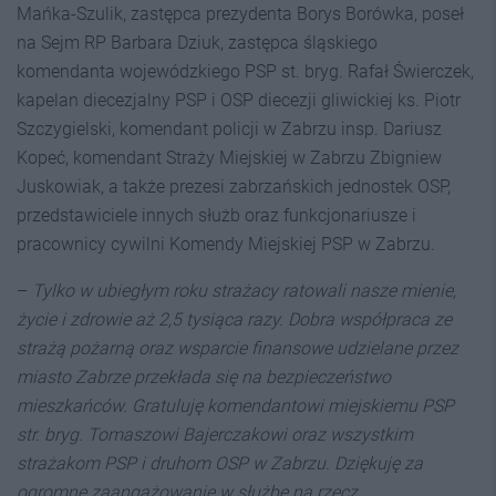
Mańka-Szulik, zastępca prezydenta Borys Borówka, poseł
na Sejm RP Barbara Dziuk, zastępca śląskiego
komendanta wojewódzkiego PSP st. bryg. Rafał Świerczek,
kapelan diecezjalny PSP i OSP diecezji gliwickiej ks. Piotr
Szczygielski, komendant policji w Zabrzu insp. Dariusz
Kopeć, komendant Straży Miejskiej w Zabrzu Zbigniew
Juskowiak, a także prezesi zabrzańskich jednostek OSP,
przedstawiciele innych służb oraz funkcjonariusze i
pracownicy cywilni Komendy Miejskiej PSP w Zabrzu.
–
Tylko w ubiegłym roku strażacy ratowali nasze mienie,
życie i zdrowie aż 2,5 tysiąca razy. Dobra współpraca ze
strażą pożarną oraz wsparcie finansowe udzielane przez
miasto Zabrze przekłada się na bezpieczeństwo
mieszkańców. Gratuluję komendantowi miejskiemu PSP
str. bryg. Tomaszowi Bajerczakowi oraz wszystkim
strażakom PSP i druhom OSP w Zabrzu. Dziękuję za
ogromne zaangażowanie w służbę na rzecz