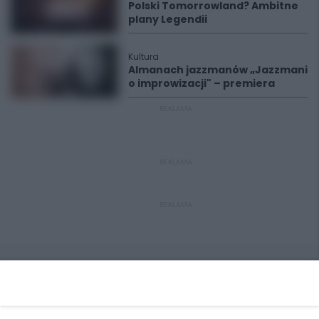
Polski Tomorrowland? Ambitne
plany Legendii
Kultura
Almanach jazzmanów „Jazzmani
o improwizacji" – premiera
REKLAMA
REKLAMA
REKLAMA