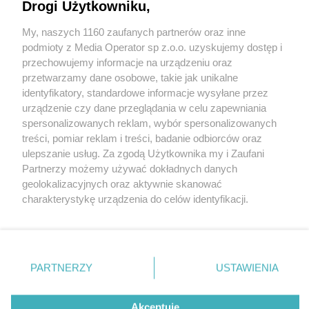
Drogi Użytkowniku,
Wydawca mediów
lokalnych
My, naszych 1160 zaufanych partnerów oraz inne
podmioty z Media Operator sp z.o.o. uzyskujemy dostęp i
przechowujemy informacje na urządzeniu oraz
przetwarzamy dane osobowe, takie jak unikalne
identyfikatory, standardowe informacje wysyłane przez
urządzenie czy dane przeglądania w celu zapewniania
Nie zapomnij
spersonalizowanych reklam, wybór spersonalizowanych
zapoznać się z:
polityką prywatności
regulamin korzystania z portali
treści, pomiar reklam i treści, badanie odbiorców oraz
Twoje
miasto
Skontakuj się
z nami
ulepszanie usług. Za zgodą Użytkownika my i Zaufani
Piekary Śląskie
Kontakt
Partnerzy możemy używać dokładnych danych
Chorzów
Wydawca
Tarnowskie Góry
Redakcja
geolokalizacyjnych oraz aktywnie skanować
Ruda Śląska
Newsletter
charakterystykę urządzenia do celów identyfikacji.
Świętochłowice
Reklama
Ponieważ cenimy Twoją prywatność, prosimy o zgodę na
Tychy
Bytom
korzystanie z tych technologii poprzez kliknięcie
Katowice
„Akceptuję”. Zgoda jest dobrowolna i zawsze możesz ją
Gliwice
Zabrze
zmienić/wycofać klikając przycisk ustawień prywatności
PARTNERZY
USTAWIENIA
Zagłębie
znajdujący się w lewym dolnym rogu strony
. Niektóre
rodzaje przetwarzania danych nie wymagają zgody
Akceptuję
użytkownika, ale masz prawo sprzeciwić się takiemu