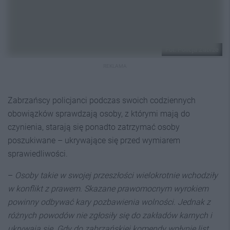
Fot. Policja Zabrze
REKLAMA
Zabrzańscy policjanci podczas swoich codziennych
obowiązków sprawdzają osoby, z którymi mają do
czynienia, starają się ponadto zatrzymać osoby
poszukiwane – ukrywające się przed wymiarem
sprawiedliwości.
–
Osoby takie w swojej przeszłości wielokrotnie wchodziły
w konflikt z prawem. Skazane prawomocnym wyrokiem
powinny odbywać kary pozbawienia wolności. Jednak z
różnych powodów nie zgłosiły się do zakładów karnych i
ukrywają się. Gdy do zabrzańskiej komendy wpłynie list