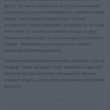
gończy czy nakaz odbycia kary, policyjni poszukiwacze
rozpoczynają czynności zmierzające do ustalenia miejsca
pobytu i zatrzymania poszukiwanego. Czasami
poszukiwania trwają kilka godzin, ale zdarza się, że mogą
trwać i kilka lat, bowiem poszukiwani starają się ukryć
miejsce swojego pobytu, w czym pomagają mu najbliżsi i
znajomi. Wielokrotnie opuszczają kraj na wiele lat
–
wyjaśniają zabrzańscy policjanci.
Tymczasem jeszcze przed weekendem policjanci z Zabrza
osiągnęli rzadko spotykany wynik; zaledwie w ciągu doby
zatrzymali aż trzynaście osób ukrywających się przed
organami ścigania. Cztery osoby poszukiwane były listami
gończymi.
REKLAMA