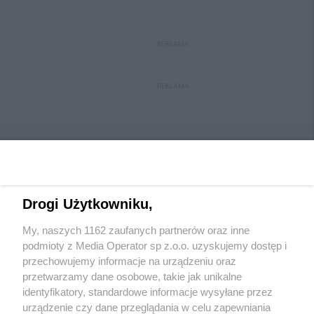
REKLAMA
REKLAMA
Drogi Użytkowniku,
Wydawca mediów
lokalnych
My, naszych 1162 zaufanych partnerów oraz inne
podmioty z Media Operator sp z.o.o. uzyskujemy dostęp i
przechowujemy informacje na urządzeniu oraz
przetwarzamy dane osobowe, takie jak unikalne
identyfikatory, standardowe informacje wysyłane przez
urządzenie czy dane przeglądania w celu zapewniania