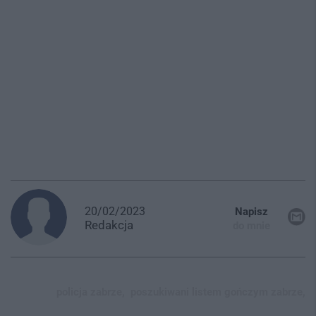
20/02/2023
Napisz
Redakcja
do mnie
policja zabrze,
poszukiwani listem gończym zabrze,