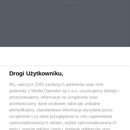
REKLAMA
Drogi Użytkowniku,
Wydawca mediów
lokalnych
My, naszych 1160 zaufanych partnerów oraz inne
podmioty z Media Operator sp z.o.o. uzyskujemy dostęp i
przechowujemy informacje na urządzeniu oraz
przetwarzamy dane osobowe, takie jak unikalne
identyfikatory, standardowe informacje wysyłane przez
urządzenie czy dane przeglądania w celu zapewniania
Nie zapomnij
spersonalizowanych reklam, wybór spersonalizowanych
zapoznać się z:
polityką prywatności
regulamin korzystania z portali
treści, pomiar reklam i treści, badanie odbiorców oraz
Twoje
miasto
Skontaktuj się
z nami