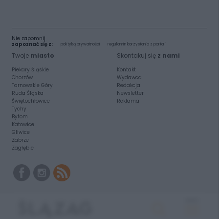
Nie zapomnij
zapoznać się z:
polityką prywatności
regulamin korzystania z portali
Twoje
miasto
Skontakuj się
z nami
Piekary Śląskie
Kontakt
Chorzów
Wydawca
Tarnowskie Góry
Redakcja
Ruda Śląska
Newsletter
Świętochłowice
Reklama
Tychy
Bytom
Katowice
Gliwice
Zabrze
Zagłębie