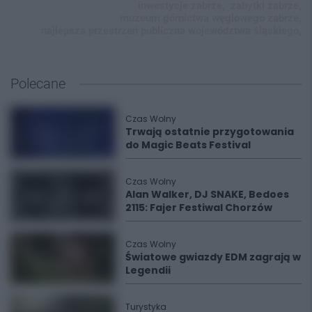
inwestycje zabrze,
zabytki zabrze,
muzeum górnictwa węglowego zabrze,
najlepsza przestrzeń publiczna województwa śląskiego,
Polecane
Czas Wolny
Trwają ostatnie przygotowania
do Magic Beats Festival
Czas Wolny
Alan Walker, DJ SNAKE, Bedoes
2115: Fajer Festiwal Chorzów
Czas Wolny
Światowe gwiazdy EDM zagrają w
Legendii
Turystyka