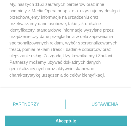
My, naszych 1162 zaufanych partnerów oraz inne
podmioty z Media Operator sp z.o.o. uzyskujemy dostęp i
przechowujemy informacje na urządzeniu oraz
przetwarzamy dane osobowe, takie jak unikalne
identyfikatory, standardowe informacje wysyłane przez
urządzenie czy dane przeglądania w celu zapewniania
Nie zapomnij
spersonalizowanych reklam, wybór spersonalizowanych
zapoznać się z:
polityką prywatności
regulamin korzystania z portali
treści, pomiar reklam i treści, badanie odbiorców oraz
Twoje
miasto
Skontakuj się
z nami
ulepszanie usług. Za zgodą Użytkownika my i Zaufani
Piekary Śląskie
Kontakt
Partnerzy możemy używać dokładnych danych
Chorzów
Wydawca
Tarnowskie Góry
Redakcja
geolokalizacyjnych oraz aktywnie skanować
Ruda Śląska
Newsletter
charakterystykę urządzenia do celów identyfikacji.
Świętochłowice
Reklama
Ponieważ cenimy Twoją prywatność, prosimy o zgodę na
Tychy
Bytom
korzystanie z tych technologii poprzez kliknięcie
Katowice
„Akceptuję”. Zgoda jest dobrowolna i zawsze możesz ją
Gliwice
Zabrze
zmienić/wycofać klikając przycisk ustawień prywatności
PARTNERZY
USTAWIENIA
Zagłębie
znajdujący się w lewym dolnym rogu strony
. Niektóre
rodzaje przetwarzania danych nie wymagają zgody
Akceptuję
użytkownika, ale masz prawo sprzeciwić się takiemu
przetwarzaniu. Preferencje będą miały zastosowania tylko