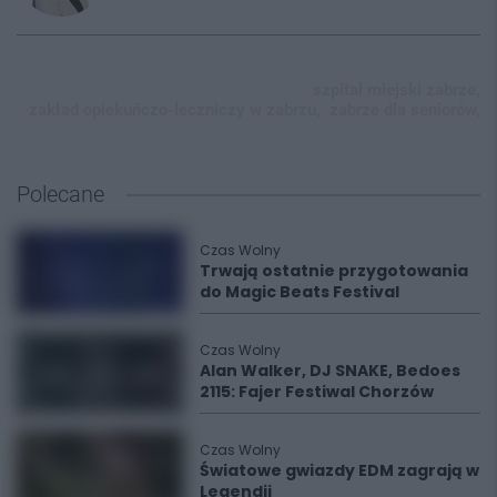
szpital miejski zabrze,
zakład opiekuńczo-leczniczy w zabrzu,
zabrze dla seniorów,
Polecane
Czas Wolny
Trwają ostatnie przygotowania
do Magic Beats Festival
Czas Wolny
Alan Walker, DJ SNAKE, Bedoes
2115: Fajer Festiwal Chorzów
Czas Wolny
Światowe gwiazdy EDM zagrają w
Legendii