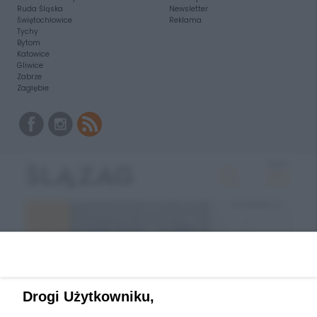
Ruda Śląska
Newsletter
Świętochłowice
Reklama
Tychy
Bytom
Katowice
Gliwice
Zabrze
Zagłębie
Drogi Użytkowniku,