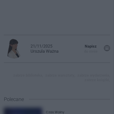
21/11/2025
Napisz
Urszula
Ważna
do mnie
zabrze biblioteka,
zabrze warsztaty,
zabrze wydarzenia,
zabrze książki,
Polecane
Czas Wolny