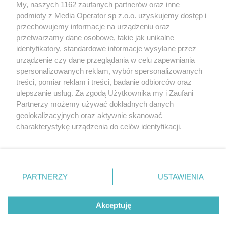
My, naszych 1162 zaufanych partnerów oraz inne
podmioty z Media Operator sp z.o.o. uzyskujemy dostęp i
przechowujemy informacje na urządzeniu oraz
Wróć do strony głównej
przetwarzamy dane osobowe, takie jak unikalne
identyfikatory, standardowe informacje wysyłane przez
ślązag.pl
urządzenie czy dane przeglądania w celu zapewniania
spersonalizowanych reklam, wybór spersonalizowanych
treści, pomiar reklam i treści, badanie odbiorców oraz
0
%
ulepszanie usług. Za zgodą Użytkownika my i Zaufani
Partnerzy możemy używać dokładnych danych
geolokalizacyjnych oraz aktywnie skanować
charakterystykę urządzenia do celów identyfikacji.
Ponieważ cenimy Twoją prywatność, prosimy o zgodę na
korzystanie z tych technologii poprzez kliknięcie
„Akceptuję”. Zgoda jest dobrowolna i zawsze możesz ją
zmienić/wycofać klikając przycisk ustawień prywatności
PARTNERZY
USTAWIENIA
znajdujący się w lewym dolnym rogu strony
. Niektóre
rodzaje przetwarzania danych nie wymagają zgody
Akceptuję
użytkownika, ale masz prawo sprzeciwić się takiemu
przetwarzaniu. Preferencje będą miały zastosowania tylko