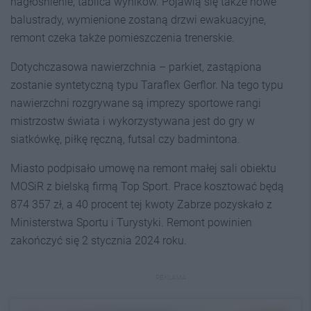
nagłośnienie, tablica wyników. Pojawią się także nowe
balustrady, wymienione zostaną drzwi ewakuacyjne,
remont czeka także pomieszczenia trenerskie.
Dotychczasowa nawierzchnia – parkiet, zastąpiona
zostanie syntetyczną typu Taraflex Gerflor. Na tego typu
nawierzchni rozgrywane są imprezy sportowe rangi
mistrzostw świata i wykorzystywana jest do gry w
siatkówkę, piłkę ręczną, futsal czy badmintona.
Miasto podpisało umowę na remont małej sali obiektu
MOSiR z bielską firmą Top Sport. Prace kosztować będą
874 357 zł, a 40 procent tej kwoty Zabrze pozyskało z
Ministerstwa Sportu i Turystyki. Remont powinien
zakończyć się 2 stycznia 2024 roku.
REKLAMA