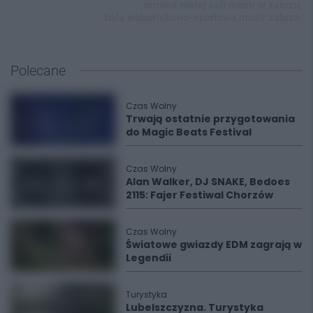
remont małej sali mosir w zabrzu,
hala widowiskowo-sportowa mosir zabrze,
Polecane
Czas Wolny
Trwają ostatnie przygotowania
do Magic Beats Festival
Czas Wolny
Alan Walker, DJ SNAKE, Bedoes
2115: Fajer Festiwal Chorzów
Czas Wolny
Światowe gwiazdy EDM zagrają w
Legendii
Turystyka
Lubelszczyzna. Turystyka