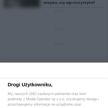
wiejska, czy agroturystyka?
REKLAMA
REKLAMA
REKLAMA
Drogi Użytkowniku,
Wydawca mediów
lokalnych
My, naszych 1162 zaufanych partnerów oraz inne
podmioty z Media Operator sp z.o.o. uzyskujemy dostęp i
przechowujemy informacje na urządzeniu oraz