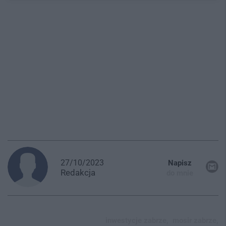
27/10/2023
Napisz
Redakcja
do mnie
inwestycje zabrze,
mosir zabrze,