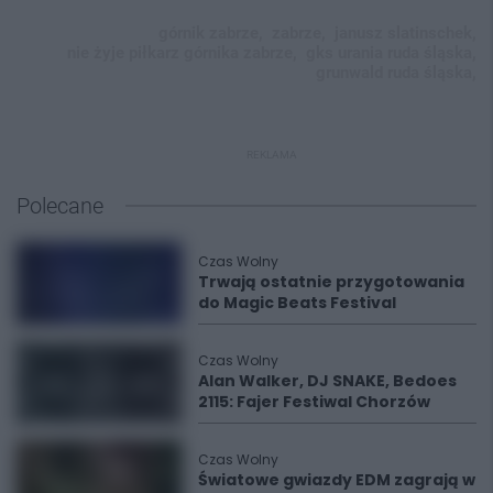
górnik zabrze,
zabrze,
janusz slatinschek,
nie żyje piłkarz górnika zabrze,
gks urania ruda śląska,
grunwald ruda śląska,
REKLAMA
Polecane
Czas Wolny
Trwają ostatnie przygotowania
do Magic Beats Festival
Czas Wolny
Alan Walker, DJ SNAKE, Bedoes
2115: Fajer Festiwal Chorzów
Czas Wolny
Światowe gwiazdy EDM zagrają w