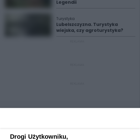
Legendii
Turystyka
Lubelszczyzna. Turystyka
wiejska, czy agroturystyka?
REKLAMA
REKLAMA
REKLAMA
Drogi Użytkowniku,