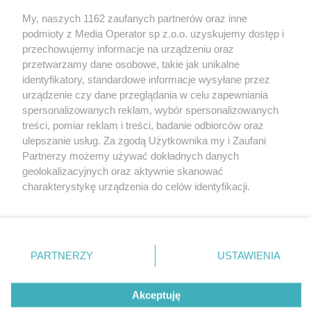
Wydawca mediów
lokalnych
My, naszych 1162 zaufanych partnerów oraz inne
podmioty z Media Operator sp z.o.o. uzyskujemy dostęp i
przechowujemy informacje na urządzeniu oraz
przetwarzamy dane osobowe, takie jak unikalne
identyfikatory, standardowe informacje wysyłane przez
urządzenie czy dane przeglądania w celu zapewniania
Nie zapomnij
spersonalizowanych reklam, wybór spersonalizowanych
zapoznać się z:
polityką prywatności
regulamin korzystania z portali
treści, pomiar reklam i treści, badanie odbiorców oraz
Twoje
miasto
Skontakuj się
z nami
ulepszanie usług. Za zgodą Użytkownika my i Zaufani
Piekary Śląskie
Kontakt
Partnerzy możemy używać dokładnych danych
Chorzów
Wydawca
Tarnowskie Góry
Redakcja
geolokalizacyjnych oraz aktywnie skanować
Ruda Śląska
Newsletter
charakterystykę urządzenia do celów identyfikacji.
Świętochłowice
Reklama
Ponieważ cenimy Twoją prywatność, prosimy o zgodę na
Tychy
Bytom
korzystanie z tych technologii poprzez kliknięcie
Katowice
„Akceptuję”. Zgoda jest dobrowolna i zawsze możesz ją
Gliwice
Zabrze
zmienić/wycofać klikając przycisk ustawień prywatności
PARTNERZY
USTAWIENIA
Zagłębie
znajdujący się w lewym dolnym rogu strony
. Niektóre
rodzaje przetwarzania danych nie wymagają zgody
Akceptuję
użytkownika, ale masz prawo sprzeciwić się takiemu
przetwarzaniu. Preferencje będą miały zastosowania tylko