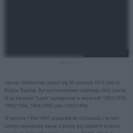
GKS Urania Ruda Śląska
REKLAMA
Janusz Slatinschek urodził się 30 czerwca 1974 roku w
Rudzie Śląskiej. Był wychowankiem rudzkiego GKS Urania.
W jej barwach "Ladin" występował w sezonach 1992/1993,
1993/1994, 1994/1995 oraz 1995/1996.
W sezonie 1996/1997 przeszedł do Grunwaldu i to tam
zdobył największą sławę, a swoją grą zapewnił klubowi