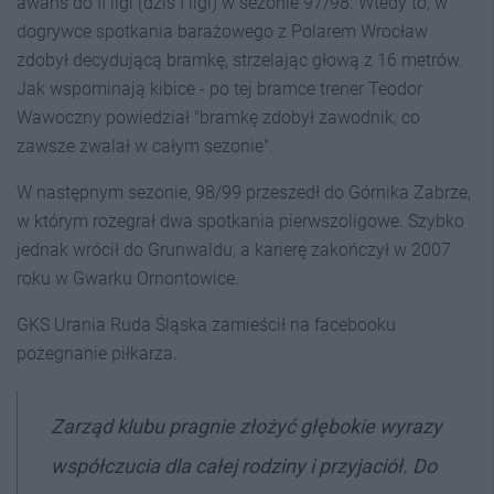
awans do II ligi (dziś I ligi) w sezonie 97/98. Wtedy to, w
dogrywce spotkania barażowego z Polarem Wrocław
zdobył decydującą bramkę, strzelając głową z 16 metrów.
Jak wspominają kibice - po tej bramce trener Teodor
Wawoczny powiedział "bramkę zdobył zawodnik, co
zawsze zwalał w całym sezonie".
W następnym sezonie, 98/99 przeszedł do Górnika Zabrze,
w którym rozegrał dwa spotkania pierwszoligowe. Szybko
jednak wrócił do Grunwaldu, a karierę zakończył w 2007
roku w Gwarku Ornontowice.
GKS Urania Ruda Śląska zamieścił na facebooku
pożegnanie piłkarza.
Zarząd klubu pragnie złożyć głębokie wyrazy
współczucia dla całej rodziny i przyjaciół. Do