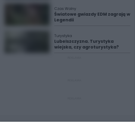
Czas Wolny
Światowe gwiazdy EDM zagrają w
Legendii
Turystyka
Lubelszczyzna. Turystyka
wiejska, czy agroturystyka?
REKLAMA
REKLAMA
REKLAMA