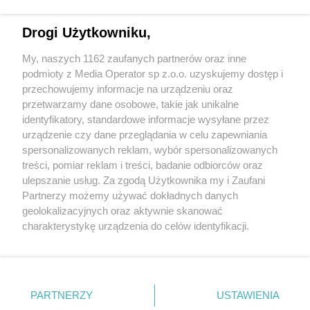
Drogi Użytkowniku,
Wydawca mediów
lokalnych
My, naszych 1162 zaufanych partnerów oraz inne
podmioty z Media Operator sp z.o.o. uzyskujemy dostęp i
przechowujemy informacje na urządzeniu oraz
przetwarzamy dane osobowe, takie jak unikalne
identyfikatory, standardowe informacje wysyłane przez
urządzenie czy dane przeglądania w celu zapewniania
Nie zapomnij
spersonalizowanych reklam, wybór spersonalizowanych
zapoznać się z:
polityką prywatności
regulamin korzystania z portali
treści, pomiar reklam i treści, badanie odbiorców oraz
Twoje
miasto
Skontakuj się
z nami
ulepszanie usług. Za zgodą Użytkownika my i Zaufani
Piekary Śląskie
Kontakt
Partnerzy możemy używać dokładnych danych
Chorzów
Wydawca
Tarnowskie Góry
Redakcja
geolokalizacyjnych oraz aktywnie skanować
Ruda Śląska
Newsletter
charakterystykę urządzenia do celów identyfikacji.
Świętochłowice
Reklama
Ponieważ cenimy Twoją prywatność, prosimy o zgodę na
Tychy
Bytom
korzystanie z tych technologii poprzez kliknięcie
Katowice
„Akceptuję”. Zgoda jest dobrowolna i zawsze możesz ją
Gliwice
Zabrze
zmienić/wycofać klikając przycisk ustawień prywatności
PARTNERZY
USTAWIENIA
Zagłębie
znajdujący się w lewym dolnym rogu strony
. Niektóre