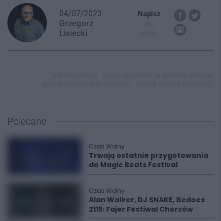
04/07/2023
Napisz
Grzegorz
do
Lisiecki
mnie
górnik zabrze,
nowy zawodnik w górniku zabrze,
górnik zabrze piłka ręczna,
górnik zabrze transfery,
Polecane
Czas Wolny
Trwają ostatnie przygotowania
do Magic Beats Festival
Czas Wolny
Alan Walker, DJ SNAKE, Bedoes
2115: Fajer Festiwal Chorzów