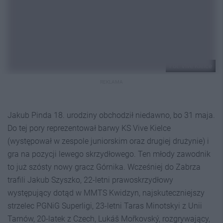
Fot. Vive Kielce
REKLAMA
Jakub Pinda 18. urodziny obchodził niedawno, bo 31 maja.
Do tej pory reprezentował barwy KS Vive Kielce
(występował w zespole juniorskim oraz drugiej drużynie) i
gra na pozycji lewego skrzydłowego. Ten młody zawodnik
to już szósty nowy gracz Górnika. Wcześniej do Zabrza
trafili Jakub Szyszko, 22-letni prawoskrzydłowy
występujący dotąd w MMTS Kwidzyn, najskuteczniejszy
strzelec PGNiG Superligi, 23-letni Taras Minotskyi z Unii
Tarnów, 20-latek z Czech, Lukáš Mořkovský, rozgrywający,