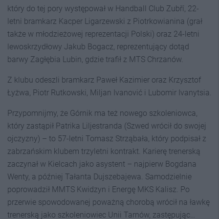
który do tej pory występował w Handball Club Zubří, 22-
letni bramkarz Kacper Ligarzewski z Piotrkowianina (grał
także w młodzieżowej reprezentacji Polski) oraz 24-letni
lewoskrzydłowy Jakub Bogacz, reprezentujący dotąd
barwy Zagłębia Lubin, gdzie trafił z MTS Chrzanów.
Z klubu odeszli bramkarz Paweł Kazimier oraz Krzysztof
Łyżwa, Piotr Rutkowski, Miljan Ivanović i Lubomir Ivanytsia.
Przypomnijmy, że Górnik ma też nowego szkoleniowca,
który zastąpił Patrika Liljestranda (Szwed wrócił do swojej
ojczyzny) – to 57-letni Tomasz Strząbała, który podpisał z
zabrzańskim klubem trzyletni kontrakt. Karierę trenerską
zaczynał w Kielcach jako asystent – najpierw Bogdana
Wenty, a później Tałanta Dujszebajewa. Samodzielnie
poprowadził MMTS Kwidzyn i Energę MKS Kalisz. Po
przerwie spowodowanej poważną chorobą wrócił na ławkę
trenerską jako szkoleniowiec Unii Tarnów, zastępując…