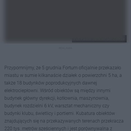
Fot. Paweł Janicki/ UM Zabrze
REKLAMA
Przypomnijmy, że 5 grudnia Fortum oficjalnie przekazało
miastu w sumie kilkanaście działek o powierzchni 5 ha, a
także 18 budynków poprodukcyjnych dawnej
elektrociepłowni. Wśród obiektów są między innymi
budynek główny dyrekcji, kotłownia, maszynownia,
budynek rozdzielni 6 kV, warsztat mechaniczny czy
budynki klubu, świetlicy i portierni. Kubatura obiektów
znajdujących się na przekazywanych terenach przekracza
220 tys. metrów sześciennych i jest porównywalna z