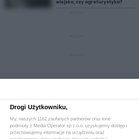
wiejska, czy agroturystyka?
REKLAMA
REKLAMA
REKLAMA
Drogi Użytkowniku,
Wydawca mediów
lokalnych
My, naszych 1162 zaufanych partnerów oraz inne
podmioty z Media Operator sp z.o.o. uzyskujemy dostęp i
przechowujemy informacje na urządzeniu oraz