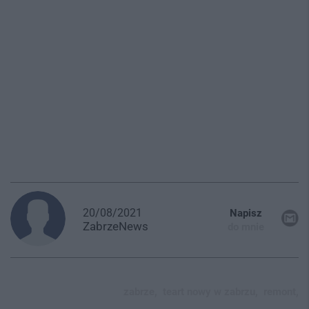
20/08/2021
Napisz
ZabrzeNews
do mnie
zabrze,
teart nowy w zabrzu,
remont,