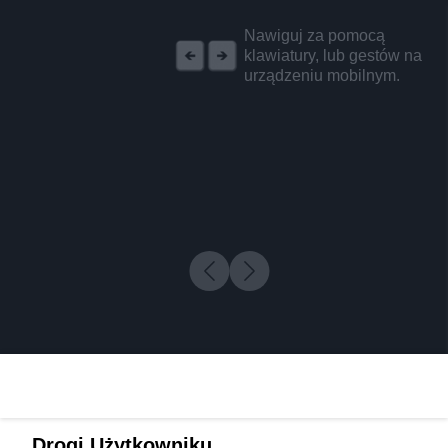
REKLAMA
Nawiguj za pomocą
klawiatury, lub gestów na
urządzeniu mobilnym.
Drogi Użytkowniku,