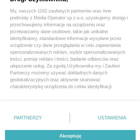
My, naszych 1162 zaufanych partnerów oraz inne
Wydawca mediów
lokalnych
podmioty z Media Operator sp z.o.o. uzyskujemy dostęp i
przechowujemy informacje na urządzeniu oraz
przetwarzamy dane osobowe, takie jak unikalne
identyfikatory, standardowe informacje wysyłane przez
urządzenie czy dane przeglądania w celu zapewniania
2 / 0
spersonalizowanych reklam, wybór spersonalizowanych
Nie zapomnij
treści, pomiar reklam i treści, badanie odbiorców oraz
zapoznać się z:
polityką prywatności
regulamin korzystania z portali
ulepszanie usług. Za zgodą Użytkownika my i Zaufani
Twoje
miasto
Skontakuj się
z nami
Partnerzy możemy używać dokładnych danych
Piekary Śląskie
Kontakt
geolokalizacyjnych oraz aktywnie skanować
Chorzów
Wydawca
charakterystykę urządzenia do celów identyfikacji.
Tarnowskie Góry
Redakcja
Ruda Śląska
Newsletter
Ponieważ cenimy Twoją prywatność, prosimy o zgodę na
Świętochłowice
Reklama
korzystanie z tych technologii poprzez kliknięcie
Tychy
„Akceptuję”. Zgoda jest dobrowolna i zawsze możesz ją
Bytom
Katowice
zmienić/wycofać klikając przycisk ustawień prywatności
REKLAMA
PARTNERZY
USTAWIENIA
Gliwice
znajdujący się w lewym dolnym rogu strony
. Niektóre
Zabrze
Zagłębie
rodzaje przetwarzania danych nie wymagają zgody
użytkownika, ale masz prawo sprzeciwić się takiemu
Akceptuję