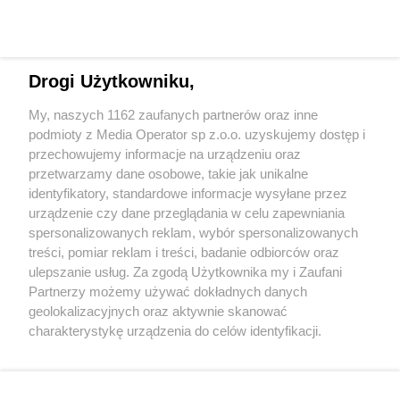
Drogi Użytkowniku,
Wydawca mediów
lokalnych
My, naszych 1162 zaufanych partnerów oraz inne
podmioty z Media Operator sp z.o.o. uzyskujemy dostęp i
przechowujemy informacje na urządzeniu oraz
przetwarzamy dane osobowe, takie jak unikalne
identyfikatory, standardowe informacje wysyłane przez
urządzenie czy dane przeglądania w celu zapewniania
Nie zapomnij
spersonalizowanych reklam, wybór spersonalizowanych
zapoznać się z:
polityką prywatności
regulamin korzystania z portali
treści, pomiar reklam i treści, badanie odbiorców oraz
Twoje
miasto
Skontakuj się
z nami
ulepszanie usług. Za zgodą Użytkownika my i Zaufani
Piekary Śląskie
Kontakt
Partnerzy możemy używać dokładnych danych
Chorzów
Wydawca
Tarnowskie Góry
Redakcja
geolokalizacyjnych oraz aktywnie skanować
Ruda Śląska
Newsletter
charakterystykę urządzenia do celów identyfikacji.
Świętochłowice
Reklama
Ponieważ cenimy Twoją prywatność, prosimy o zgodę na
Tychy
Bytom
korzystanie z tych technologii poprzez kliknięcie
Katowice
„Akceptuję”. Zgoda jest dobrowolna i zawsze możesz ją
Gliwice