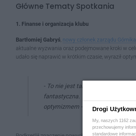
Główne Tematy Spotkania
1.
Finanse i organizacja klubu
Bartłomiej Gabryś
,
nowy członek zarządu Górnika
aktualne wyzwania oraz podejmowane kroki w celu
udało się naprawić w krótkim czasie, wyraził opty
- To nie jest tak, że w ciągu dwóc
fantastyczna. Tak nie jest. Natom
optymizmem - stwierdził Gabryś.
Drogi Użytkow
My, naszych 1162 zau
przechowujemy informa
standardowe informac
Podkreślił znaczenie nowych porozumień, takich j