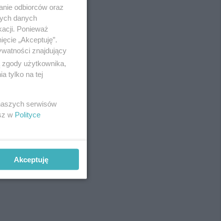
anie odbiorców oraz
nych danych
kacji. Ponieważ
ięcie „Akceptuję”.
ywatności znajdujący
ą zgody użytkownika,
 tylko na tej
 naszych serwisów
esz w
Polityce
Akceptuję