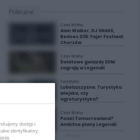
Polecane
Czas Wolny
Alan Walker, DJ SNAKE,
Bedoes 2115: Fajer Festiwal
Chorzów
Czas Wolny
Światowe gwiazdy EDM
zagrają w Legendii
Turystyka
Lubelszczyzna. Turystyka
wiejska, czy
agroturystyka?
Czas Wolny
Polski Tomorrowland?
yskujemy dostęp i
Ambitne plany Legendii
lne identyfikatory,
REKLAMA
iania