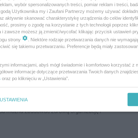
klam, wybór spersonalizowanych treści, pomiar reklam i treści, bad
wą.
 zgodą Użytkownika my i Zaufani Partnerzy możemy używać dokład
az aktywnie skanować charakterystykę urządzenia do celów identyfi
a konieczności cięcia kosztów oraz zwiększania
ść, prosimy o zgodę na korzystanie z tych technologii poprzez klikn
ywatyzacji klubu jako kluczowe elementy strategii.
a i zawsze możesz ją zmienić/wycofać klikając przycisk ustawień pr
ogu strony
. Niektóre rodzaje przetwarzania danych nie wymagaj
iwić się takiemu przetwarzaniu. Preferencje będą miały zastosowania
, że są dwie główne rzeczy do zrobienia. Po
szymi informacjami, abyś mógł świadomie i komfortowo korzystać z
gie doprowadzenie do tego, by Klub więcej
gółowe informacje dotyczące przetwarzania Twoich danych znajdzi
s
oraz po kliknięciu w „Ustawienia”.
USTAWIENIA
posób można zbudować zdrową organizację i