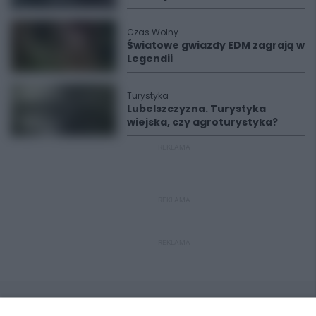
Czas Wolny
Światowe gwiazdy EDM zagrają w
Legendii
Turystyka
Lubelszczyzna. Turystyka
wiejska, czy agroturystyka?
REKLAMA
REKLAMA
REKLAMA