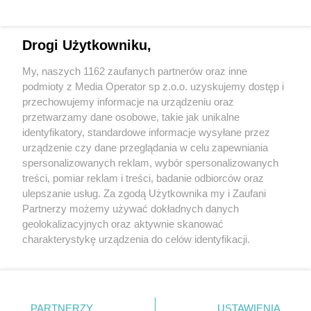
Drogi Użytkowniku,
Wydawca mediów
lokalnych
My, naszych 1162 zaufanych partnerów oraz inne
podmioty z Media Operator sp z.o.o. uzyskujemy dostęp i
przechowujemy informacje na urządzeniu oraz
przetwarzamy dane osobowe, takie jak unikalne
identyfikatory, standardowe informacje wysyłane przez
urządzenie czy dane przeglądania w celu zapewniania
Nie zapomnij
spersonalizowanych reklam, wybór spersonalizowanych
zapoznać się z:
polityką prywatności
regulamin korzystania z portali
treści, pomiar reklam i treści, badanie odbiorców oraz
Twoje
miasto
Skontakuj się
z nami
ulepszanie usług. Za zgodą Użytkownika my i Zaufani
Piekary Śląskie
Kontakt
Partnerzy możemy używać dokładnych danych
Chorzów
Wydawca
Tarnowskie Góry
Redakcja
geolokalizacyjnych oraz aktywnie skanować
Ruda Śląska
Newsletter
charakterystykę urządzenia do celów identyfikacji.
Świętochłowice
Reklama
Ponieważ cenimy Twoją prywatność, prosimy o zgodę na
Tychy
Bytom
korzystanie z tych technologii poprzez kliknięcie
Katowice
„Akceptuję”. Zgoda jest dobrowolna i zawsze możesz ją
Gliwice
Zabrze
zmienić/wycofać klikając przycisk ustawień prywatności
PARTNERZY
USTAWIENIA
Zagłębie