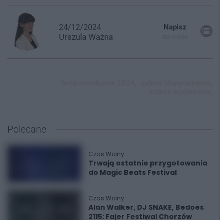
24/12/2024
Napisz
Urszula
Ważna
do mnie
boże narodzenie 2024,
zabrze charytatywnie,
zabrze wydarzenia,
Polecane
Czas Wolny
Trwają ostatnie przygotowania
do Magic Beats Festival
Czas Wolny
Alan Walker, DJ SNAKE, Bedoes
2115: Fajer Festiwal Chorzów