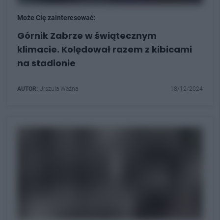
Może Cię zainteresować:
Górnik Zabrze w świątecznym
klimacie. Kolędował razem z kibicami
na stadionie
AUTOR:
Urszula Ważna
18/12/2024