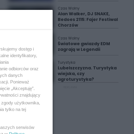
Czas Wolny
Alan Walker, DJ SNAKE,
Bedoes 2115: Fajer Festiwal
Chorzów
Czas Wolny
Światowe gwiazdy EDM
zagrają w Legendii
yskujemy dostęp i
lne identyfikatory,
iania
Turystyka
Lubelszczyzna. Turystyka
anie odbiorców oraz
wiejska, czy
nych danych
agroturystyka?
kacji. Ponieważ
REKLAMA
ięcie „Akceptuję”.
ywatności znajdujący
ą zgody użytkownika,
 tylko na tej
 naszych serwisów
esz w
Polityce