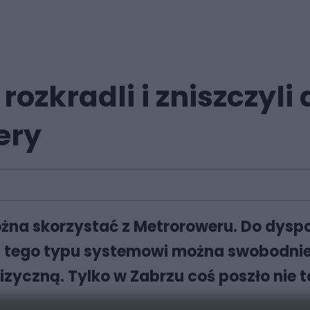
zkradli i zniszczyli 
ery
ożna skorzystać z Metroroweru. Do dys
ęki tego typu systemowi można swobodnie
fizyczną. Tylko w Zabrzu coś poszło nie 