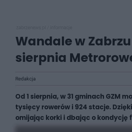
zabrzenews.pl
/
informacje
Wandale w Zabrzu ro
sierpnia Metrorow
Redakcja
Od 1 sierpnia, w 31 gminach GZM m
tysięcy rowerów i 924 stacje. Dzi
omijając korki i dbając o kondycję 