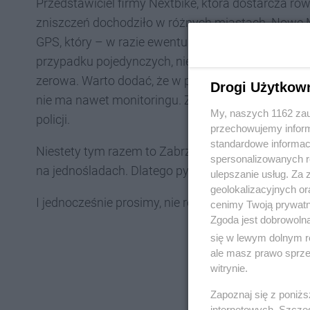
Przedstawiciel firmy Nextbike, która dostarcza rowe
zniszczeń dochodziło w różnych miastach. Nowe
GPS, który – w razie ewentualnej kradzieży całeg
przypadku pojedynczych, nieznakowanych kompone
zerowa. Warto dodać, że w pobliżu nowopowstałyc
Drogi Użytkow
nie ma nawet monitoringu. Zdarzenie zgłoszone St
My, naszych 1162 zau
policji.
przechowujemy informa
standardowe informac
Niestety tym razem to Zabrze zdobyło niechlubn
spersonalizowanych re
na jednośladach. Dlatego pytamy: Zabrzanie, dlac
ulepszanie usług. Za
geolokalizacyjnych or
I jednocześnie prosimy, nie róbcie tego więcej.
cenimy Twoją prywatno
Zgoda jest dobrowoln
się w lewym dolnym r
ale masz prawo sprzec
witrynie.
Zapoznaj się z poniż
internetowych. Szcze