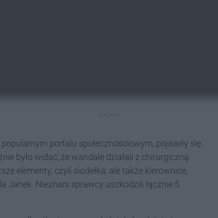
REKLAMA
 w popularnym portalu społecznościowym, pojawiły się
e było widać, że wandale działali z chirurgiczną
ze elementy, czyli siodełka, ale także kierownice,
dla Janek. Nieznani sprawcy uszkodzili łącznie 5