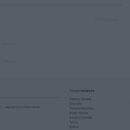
metrorower,
REKLAMA
REKLAMA
Twoje
miasto
Piekary Śląskie
Chorzów
i
regulamin korzystania z portali
Tarnowskie Góry
Ruda Śląska
Świętochłowice
Tychy
Bytom