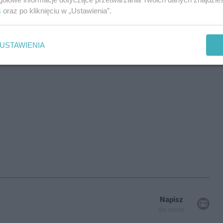
s
oraz po kliknięciu w „Ustawienia”.
USTAWIENIA
Napisz
do mnie