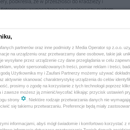
ry, podkreśla, że w przeszłości do kradzieży i
 Metrorowery wyposażone są w najnowszy system
o jednośladu – można po prostu zlokalizować. W
ntów – szansa na odnalezienie jest… raczej
h, 80 stacji rowerowych, w większości przypadków…
niku,
raży Miejskiej, zostało przekazane zabrzańskiej
fanych partnerów oraz inne podmioty z Media Operator sp z.o.o. uz
cje na urządzeniu oraz przetwarzamy dane osobowe, takie jak unika
je wysyłane przez urządzenie czy dane przeglądania w celu zapewn
e pierwsze miejsce pod względem aktów wandalizmu
klam, wybór spersonalizowanych treści, pomiar reklam i treści, bad
zego niszczycie Metrorowery?
 zgodą Użytkownika my i Zaufani Partnerzy możemy używać dokład
az aktywnie skanować charakterystykę urządzenia do celów identyfi
ść, prosimy o zgodę na korzystanie z tych technologii poprzez klikn
a i zawsze możesz ją zmienić/wycofać klikając przycisk ustawień pr
ogu strony
. Niektóre rodzaje przetwarzania danych nie wymagaj
iwić się takiemu przetwarzaniu. Preferencje będą miały zastosowania
szymi informacjami, abyś mógł świadomie i komfortowo korzystać z
gółowe informacje dotyczące przetwarzania Twoich danych znajdzi