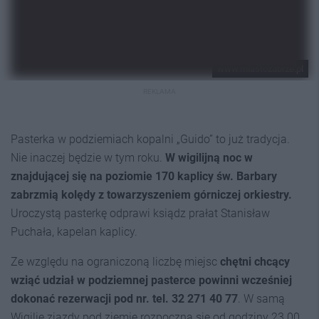
www.miastozabrze.pl
REKLAMA
Pasterka w podziemiach kopalni „Guido” to już tradycja.
Nie inaczej będzie w tym roku.
W wigilijną noc w
znajdującej się na poziomie 170 kaplicy św. Barbary
zabrzmią kolędy z towarzyszeniem górniczej orkiestry.
Uroczystą pasterkę odprawi ksiądz prałat Stanisław
Puchała, kapelan kaplicy.
Ze względu na ograniczoną liczbę miejsc
chętni chcący
wziąć udział w podziemnej pasterce powinni wcześniej
dokonać rezerwacji pod nr. tel. 32 271 40 77
. W samą
Wigilię zjazdy pod ziemię rozpoczną się od godziny 23.00.