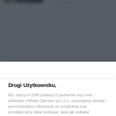
REKLAMA
REKLAMA
REKLAMA
Drogi Użytkowniku,
Wydawca mediów
lokalnych
My, naszych 1160 zaufanych partnerów oraz inne
podmioty z Media Operator sp z.o.o. uzyskujemy dostęp i
przechowujemy informacje na urządzeniu oraz
przetwarzamy dane osobowe, takie jak unikalne