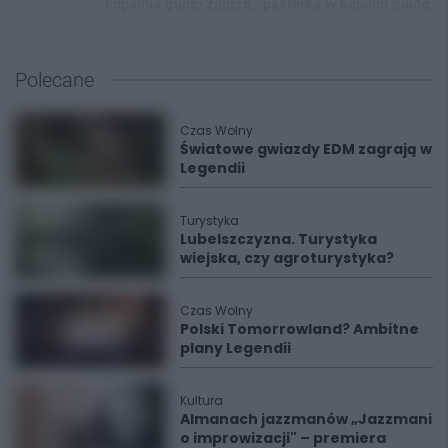
kopalnia guido zabrze,
pasterka w kopalni guido,
Polecane
Czas Wolny
Światowe gwiazdy EDM zagrają w
Legendii
Turystyka
Lubelszczyzna. Turystyka
wiejska, czy agroturystyka?
Czas Wolny
Polski Tomorrowland? Ambitne
plany Legendii
Kultura
Almanach jazzmanów „Jazzmani
o improwizacji" – premiera