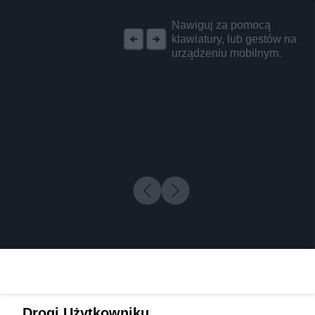
REKLAMA
Nawiguj za pomocą
klawiatury, lub gestów na
urządzeniu mobilnym.
Drogi Użytkowniku,