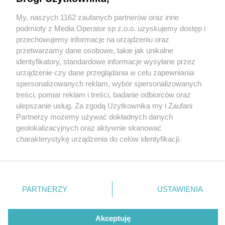
My, naszych 1162 zaufanych partnerów oraz inne
Wydawca mediów
lokalnych
podmioty z Media Operator sp z.o.o. uzyskujemy dostęp i
przechowujemy informacje na urządzeniu oraz
przetwarzamy dane osobowe, takie jak unikalne
identyfikatory, standardowe informacje wysyłane przez
urządzenie czy dane przeglądania w celu zapewniania
6 / 0
spersonalizowanych reklam, wybór spersonalizowanych
Nie zapomnij
treści, pomiar reklam i treści, badanie odbiorców oraz
zapoznać się z:
polityką prywatności
regulamin korzystania z portali
ulepszanie usług. Za zgodą Użytkownika my i Zaufani
Twoje
miasto
Skontakuj się
z nami
Partnerzy możemy używać dokładnych danych
Piekary Śląskie
Kontakt
geolokalizacyjnych oraz aktywnie skanować
Chorzów
Wydawca
charakterystykę urządzenia do celów identyfikacji.
Tarnowskie Góry
Redakcja
Ruda Śląska
Newsletter
Ponieważ cenimy Twoją prywatność, prosimy o zgodę na
Świętochłowice
Reklama
korzystanie z tych technologii poprzez kliknięcie
Tychy
„Akceptuję”. Zgoda jest dobrowolna i zawsze możesz ją
Bytom
Katowice
zmienić/wycofać klikając przycisk ustawień prywatności
REKLAMA
PARTNERZY
USTAWIENIA
Gliwice
znajdujący się w lewym dolnym rogu strony
. Niektóre
Zabrze
Zagłębie
rodzaje przetwarzania danych nie wymagają zgody
użytkownika, ale masz prawo sprzeciwić się takiemu
Akceptuję