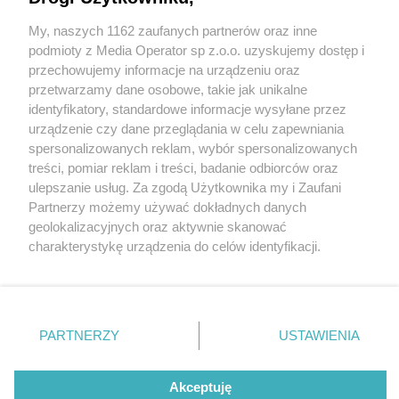
My, naszych 1162 zaufanych partnerów oraz inne
Wydawca mediów
lokalnych
podmioty z Media Operator sp z.o.o. uzyskujemy dostęp i
przechowujemy informacje na urządzeniu oraz
przetwarzamy dane osobowe, takie jak unikalne
identyfikatory, standardowe informacje wysyłane przez
urządzenie czy dane przeglądania w celu zapewniania
2 / 0
spersonalizowanych reklam, wybór spersonalizowanych
Nie zapomnij
treści, pomiar reklam i treści, badanie odbiorców oraz
zapoznać się z:
polityką prywatności
regulamin korzystania z portali
ulepszanie usług. Za zgodą Użytkownika my i Zaufani
Twoje
miasto
Skontakuj się
z nami
Partnerzy możemy używać dokładnych danych
Piekary Śląskie
Kontakt
geolokalizacyjnych oraz aktywnie skanować
Chorzów
Wydawca
charakterystykę urządzenia do celów identyfikacji.
Tarnowskie Góry
Redakcja
Ruda Śląska
Newsletter
Ponieważ cenimy Twoją prywatność, prosimy o zgodę na
Świętochłowice
Reklama
korzystanie z tych technologii poprzez kliknięcie
Tychy
„Akceptuję”. Zgoda jest dobrowolna i zawsze możesz ją
Bytom
Katowice
zmienić/wycofać klikając przycisk ustawień prywatności
REKLAMA
PARTNERZY
USTAWIENIA
Gliwice
znajdujący się w lewym dolnym rogu strony
. Niektóre
Zabrze
Zagłębie
rodzaje przetwarzania danych nie wymagają zgody
użytkownika, ale masz prawo sprzeciwić się takiemu
Akceptuję