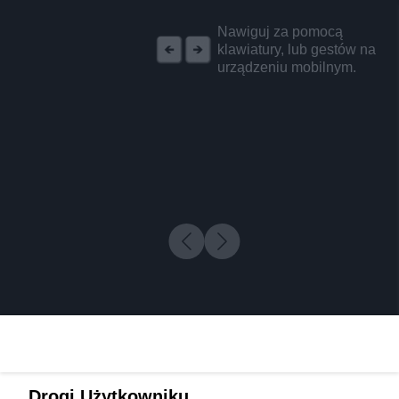
REKLAMA
Nawiguj za pomocą
klawiatury, lub gestów na
urządzeniu mobilnym.
Drogi Użytkowniku,