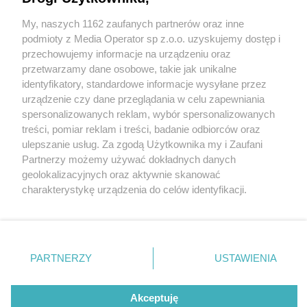
My, naszych 1162 zaufanych partnerów oraz inne
Wydawca mediów
lokalnych
podmioty z Media Operator sp z.o.o. uzyskujemy dostęp i
przechowujemy informacje na urządzeniu oraz
przetwarzamy dane osobowe, takie jak unikalne
identyfikatory, standardowe informacje wysyłane przez
urządzenie czy dane przeglądania w celu zapewniania
2 / 0
spersonalizowanych reklam, wybór spersonalizowanych
Nie zapomnij
treści, pomiar reklam i treści, badanie odbiorców oraz
zapoznać się z:
polityką prywatności
regulamin korzystania z portali
ulepszanie usług. Za zgodą Użytkownika my i Zaufani
Twoje
miasto
Skontakuj się
z nami
Partnerzy możemy używać dokładnych danych
Piekary Śląskie
Kontakt
geolokalizacyjnych oraz aktywnie skanować
Chorzów
Wydawca
charakterystykę urządzenia do celów identyfikacji.
Tarnowskie Góry
Redakcja
Ruda Śląska
Newsletter
Ponieważ cenimy Twoją prywatność, prosimy o zgodę na
Świętochłowice
Reklama
korzystanie z tych technologii poprzez kliknięcie
Tychy
„Akceptuję”. Zgoda jest dobrowolna i zawsze możesz ją
Bytom
Katowice
zmienić/wycofać klikając przycisk ustawień prywatności
REKLAMA
PARTNERZY
USTAWIENIA
Gliwice
znajdujący się w lewym dolnym rogu strony
. Niektóre
Zabrze
Zagłębie
rodzaje przetwarzania danych nie wymagają zgody
użytkownika, ale masz prawo sprzeciwić się takiemu
Akceptuję