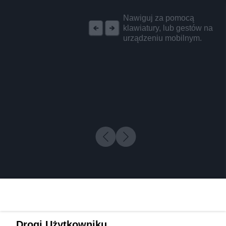
REKLAMA
Nawiguj za pomocą
klawiatury, lub gestów na
urządzeniu mobilnym.
Drogi Użytkowniku,