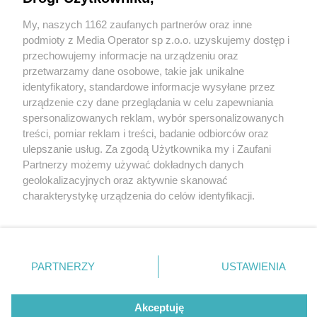
My, naszych 1162 zaufanych partnerów oraz inne
Wydawca mediów
lokalnych
podmioty z Media Operator sp z.o.o. uzyskujemy dostęp i
przechowujemy informacje na urządzeniu oraz
przetwarzamy dane osobowe, takie jak unikalne
identyfikatory, standardowe informacje wysyłane przez
urządzenie czy dane przeglądania w celu zapewniania
4 / 0
spersonalizowanych reklam, wybór spersonalizowanych
Nie zapomnij
treści, pomiar reklam i treści, badanie odbiorców oraz
zapoznać się z:
polityką prywatności
regulamin korzystania z portali
ulepszanie usług. Za zgodą Użytkownika my i Zaufani
Twoje
miasto
Skontakuj się
z nami
Partnerzy możemy używać dokładnych danych
Piekary Śląskie
Kontakt
geolokalizacyjnych oraz aktywnie skanować
Chorzów
Wydawca
charakterystykę urządzenia do celów identyfikacji.
Tarnowskie Góry
Redakcja
Ruda Śląska
Newsletter
Ponieważ cenimy Twoją prywatność, prosimy o zgodę na
Świętochłowice
Reklama
korzystanie z tych technologii poprzez kliknięcie
Tychy
„Akceptuję”. Zgoda jest dobrowolna i zawsze możesz ją
Bytom
Katowice
zmienić/wycofać klikając przycisk ustawień prywatności
REKLAMA
PARTNERZY
USTAWIENIA
Gliwice
znajdujący się w lewym dolnym rogu strony
. Niektóre
Zabrze
Zagłębie
rodzaje przetwarzania danych nie wymagają zgody
użytkownika, ale masz prawo sprzeciwić się takiemu
Akceptuję