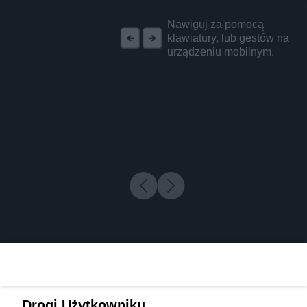
REKLAMA
Nawiguj za pomocą
klawiatury, lub gestów na
urządzeniu mobilnym.
Drogi Użytkowniku,