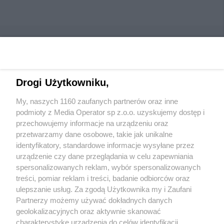
Drogi Użytkowniku,
Wydawca mediów
lokalnych
My, naszych 1160 zaufanych partnerów oraz inne
podmioty z Media Operator sp z.o.o. uzyskujemy dostęp i
przechowujemy informacje na urządzeniu oraz
przetwarzamy dane osobowe, takie jak unikalne
identyfikatory, standardowe informacje wysyłane przez
urządzenie czy dane przeglądania w celu zapewniania
Nie zapomnij
spersonalizowanych reklam, wybór spersonalizowanych
zapoznać się z:
polityką prywatności
regulamin korzystania z portali
treści, pomiar reklam i treści, badanie odbiorców oraz
Twoje
miasto
Skontakuj się
z nami
ulepszanie usług. Za zgodą Użytkownika my i Zaufani
Piekary Śląskie
Kontakt
Partnerzy możemy używać dokładnych danych
Chorzów
Wydawca
Tarnowskie Góry
Redakcja
geolokalizacyjnych oraz aktywnie skanować
Ruda Śląska
Newsletter
charakterystykę urządzenia do celów identyfikacji.