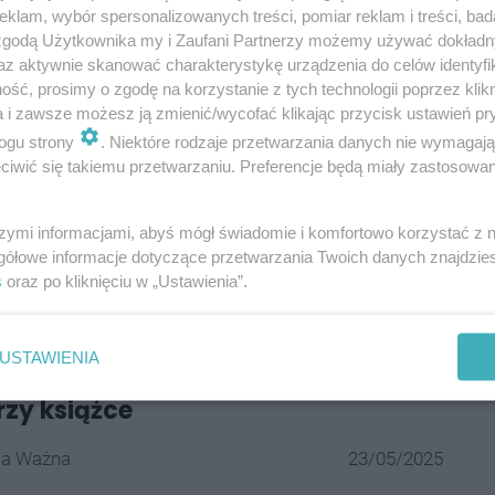
h wyborów prezydenta Zabrza nie został
klam, wybór spersonalizowanych treści, pomiar reklam i treści, bad
 zgodą Użytkownika my i Zaufani Partnerzy możemy używać dokład
odkreśla.
az aktywnie skanować charakterystykę urządzenia do celów identyfi
ść, prosimy o zgodę na korzystanie z tych technologii poprzez klikn
a i zawsze możesz ją zmienić/wycofać klikając przycisk ustawień pr
ogu strony
. Niektóre rodzaje przetwarzania danych nie wymagaj
ektu rozporządzenia Prezesa Rady Ministrów w
iwić się takiemu przetwarzaniu. Preferencje będą miały zastosowania
iasta Zabrze w województwie śląskim" można
m Legislacji
.
szymi informacjami, abyś mógł świadomie i komfortowo korzystać z
gółowe informacje dotyczące przetwarzania Twoich danych znajdzi
s
oraz po kliknięciu w „Ustawienia”.
resować:
łącza do kampanii "Tata też
USTAWIENIA
achęca, by czas z dzieckiem
rzy książce
la Ważna
23/05/2025