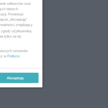
anie odbiorców oraz
nych danych
kacji. Ponieważ
ięcie „Akceptuję”.
ywatności znajdujący
ą zgody użytkownika,
 tylko na tej
 naszych serwisów
esz w
Polityce
Akceptuję