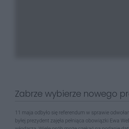
Zabrze wybierze nowego p
11 maja odbyło się referendum w sprawie odwoła
byłej prezydent zajęła pełniąca obowiązki Ewa W
włodarza. Wiele osób może czekać na podanie dat