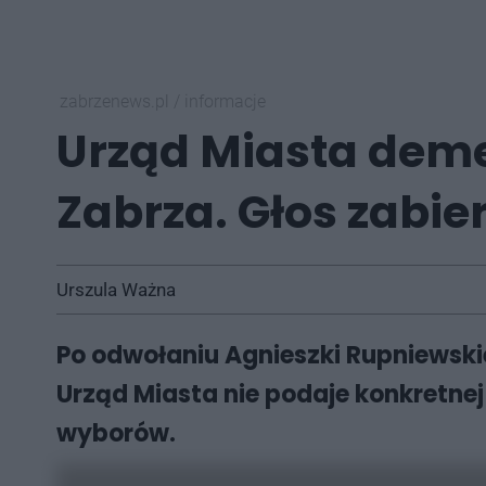
zabrzenews.pl
/
informacje
Urząd Miasta deme
Zabrza. Głos zabi
Urszula Ważna
Po odwołaniu Agnieszki Rupniewskie
Urząd Miasta nie podaje konkretne
wyborów.