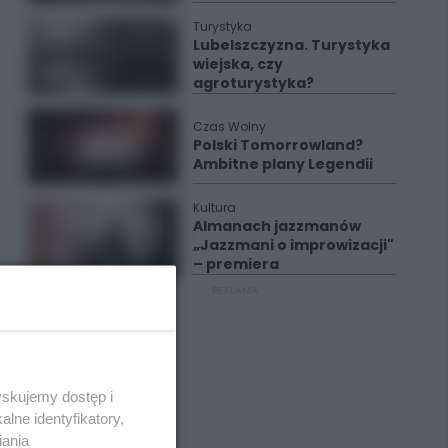
Turystyka
Lubelszczyzna. Turystyka
wiejska, czy
agroturystyka?
Czas Wolny
Polski Tomorrowland?
Ambitne plany Legendii
Kultura
Almanach jazzmanów
„Jazzmani o improwizacji"
– premiera
REKLAMA
yskujemy dostęp i
lne identyfikatory,
iania