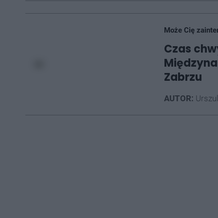
Może Cię zainte
Czas chwyc
Międzyna
Zabrzu
AUTOR:
Urszu