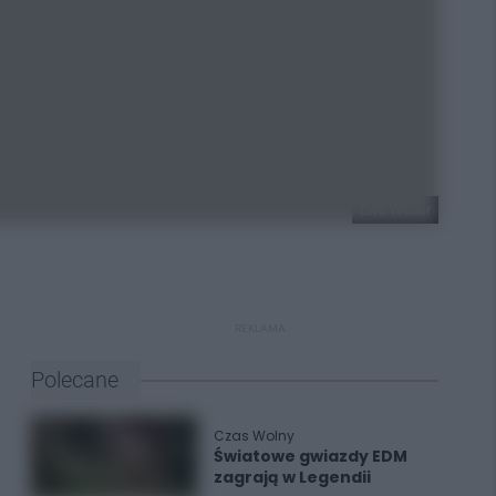
Ewa Weber
REKLAMA
Polecane
Czas Wolny
Światowe gwiazdy EDM
zagrają w Legendii