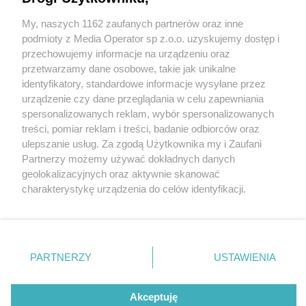
My, naszych 1162 zaufanych partnerów oraz inne
Wydawca mediów
lokalnych
podmioty z Media Operator sp z.o.o. uzyskujemy dostęp i
przechowujemy informacje na urządzeniu oraz
przetwarzamy dane osobowe, takie jak unikalne
identyfikatory, standardowe informacje wysyłane przez
urządzenie czy dane przeglądania w celu zapewniania
2 / 0
spersonalizowanych reklam, wybór spersonalizowanych
Nie zapomnij
treści, pomiar reklam i treści, badanie odbiorców oraz
zapoznać się z:
polityką prywatności
regulamin korzystania z portali
ulepszanie usług. Za zgodą Użytkownika my i Zaufani
Twoje
miasto
Skontakuj się
z nami
Partnerzy możemy używać dokładnych danych
Piekary Śląskie
Kontakt
geolokalizacyjnych oraz aktywnie skanować
Chorzów
Wydawca
charakterystykę urządzenia do celów identyfikacji.
Tarnowskie Góry
Redakcja
Ruda Śląska
Newsletter
Ponieważ cenimy Twoją prywatność, prosimy o zgodę na
Świętochłowice
Reklama
korzystanie z tych technologii poprzez kliknięcie
Tychy
„Akceptuję”. Zgoda jest dobrowolna i zawsze możesz ją
Bytom
Katowice
zmienić/wycofać klikając przycisk ustawień prywatności
REKLAMA
PARTNERZY
USTAWIENIA
Gliwice
znajdujący się w lewym dolnym rogu strony
. Niektóre
Zabrze
Zagłębie
rodzaje przetwarzania danych nie wymagają zgody
użytkownika, ale masz prawo sprzeciwić się takiemu
Akceptuję