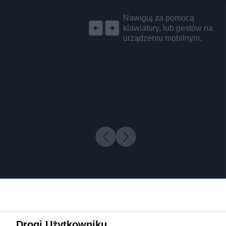
REKLAMA
Nawiguj za pomocą
klawiatury, lub gestów na
urządzeniu mobilnym.
Drogi Użytkowniku,