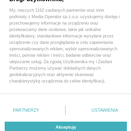
My, naszych 1162 zaufanych partnerów oraz inne
Wydawca mediów
lokalnych
podmioty z Media Operator sp z.o.o. uzyskujemy dostęp i
przechowujemy informacje na urządzeniu oraz
przetwarzamy dane osobowe, takie jak unikalne
identyfikatory, standardowe informacje wysyłane przez
urządzenie czy dane przeglądania w celu zapewniania
22 / 0
spersonalizowanych reklam, wybór spersonalizowanych
Nie zapomnij
treści, pomiar reklam i treści, badanie odbiorców oraz
zapoznać się z:
polityką prywatności
regulamin korzystania z portali
ulepszanie usług. Za zgodą Użytkownika my i Zaufani
Twoje
miasto
Skontakuj się
z nami
Partnerzy możemy używać dokładnych danych
Piekary Śląskie
Kontakt
geolokalizacyjnych oraz aktywnie skanować
Chorzów
Wydawca
charakterystykę urządzenia do celów identyfikacji.
Tarnowskie Góry
Redakcja
Ruda Śląska
Newsletter
Ponieważ cenimy Twoją prywatność, prosimy o zgodę na
Świętochłowice
Reklama
korzystanie z tych technologii poprzez kliknięcie
Tychy
„Akceptuję”. Zgoda jest dobrowolna i zawsze możesz ją
Bytom
Katowice
zmienić/wycofać klikając przycisk ustawień prywatności
REKLAMA
PARTNERZY
USTAWIENIA
Gliwice
znajdujący się w lewym dolnym rogu strony
. Niektóre
Zabrze
Zagłębie
rodzaje przetwarzania danych nie wymagają zgody
użytkownika, ale masz prawo sprzeciwić się takiemu
Akceptuję