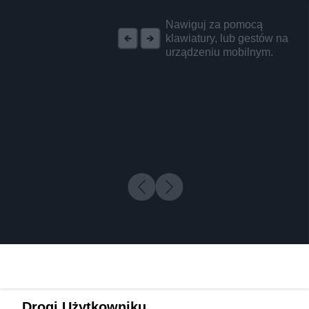
REKLAMA
Nawiguj za pomocą
klawiatury, lub gestów na
urządzeniu mobilnym.
Drogi Użytkowniku,