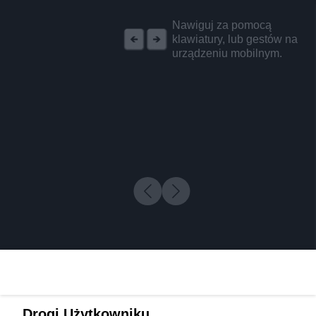
REKLAMA
Nawiguj za pomocą
klawiatury, lub gestów na
urządzeniu mobilnym.
Drogi Użytkowniku,