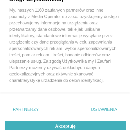
My, naszych 1160 zaufanych partnerów oraz inne
Wydawca mediów
lokalnych
podmioty z Media Operator sp z.o.o. uzyskujemy dostęp i
przechowujemy informacje na urządzeniu oraz
przetwarzamy dane osobowe, takie jak unikalne
identyfikatory, standardowe informacje wysyłane przez
urządzenie czy dane przeglądania w celu zapewniania
3 / 0
spersonalizowanych reklam, wybór spersonalizowanych
Nie zapomnij
treści, pomiar reklam i treści, badanie odbiorców oraz
zapoznać się z:
polityką prywatności
regulamin korzystania z portali
ulepszanie usług. Za zgodą Użytkownika my i Zaufani
Twoje
miasto
Skontakuj się
z nami
Partnerzy możemy używać dokładnych danych
Piekary Śląskie
Kontakt
geolokalizacyjnych oraz aktywnie skanować
Chorzów
Wydawca
charakterystykę urządzenia do celów identyfikacji.
Tarnowskie Góry
Redakcja
Ruda Śląska
Newsletter
Ponieważ cenimy Twoją prywatność, prosimy o zgodę na
Świętochłowice
Reklama
korzystanie z tych technologii poprzez kliknięcie
Tychy
„Akceptuję”. Zgoda jest dobrowolna i zawsze możesz ją
Bytom
Katowice
zmienić/wycofać klikając przycisk ustawień prywatności
REKLAMA
PARTNERZY
USTAWIENIA
Gliwice
znajdujący się w lewym dolnym rogu strony
. Niektóre
Zabrze
Zagłębie
rodzaje przetwarzania danych nie wymagają zgody
użytkownika, ale masz prawo sprzeciwić się takiemu
Akceptuję