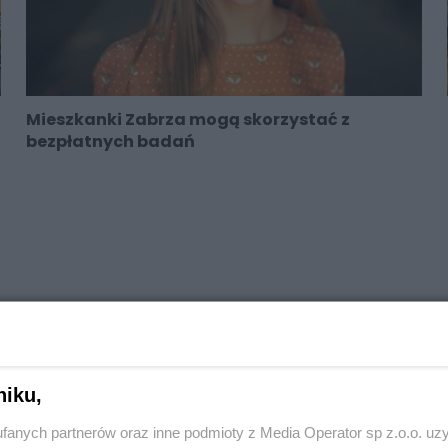
Mieszkanki Zabrza mogą skorzystać z
bezpłatnych badań
niku,
fanych partnerów oraz inne podmioty z Media Operator sp z.o.o. uz