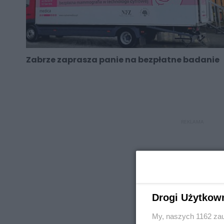
Zabrze zaprasza panie na bezpłatne badanie
REKLAMA
Drogi Użytkow
REKLAMA
My, naszych 1162 zau