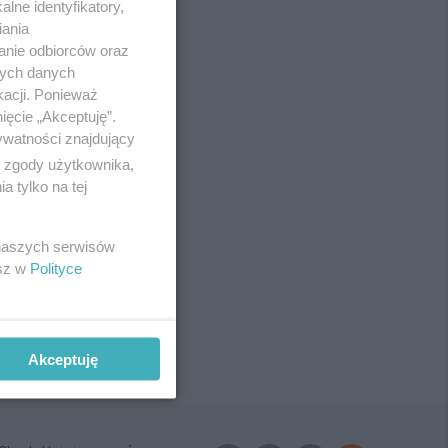
lne identyfikatory,
iania
anie odbiorców oraz
nych danych
kacji. Ponieważ
ięcie „Akceptuję”.
ywatności znajdujący
ą zgody użytkownika,
 tylko na tej
 naszych serwisów
esz w
Polityce
Akceptuję