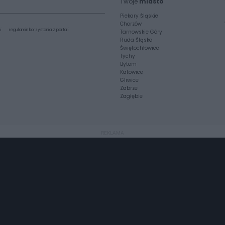
Twoje
miasto
Piekary Śląskie
Chorzów
i
regulamin korzystania z portali
Tarnowskie Góry
Ruda Śląska
Świętochłowice
Tychy
Bytom
Katowice
Gliwice
Zabrze
Zagłębie
REKLAMA