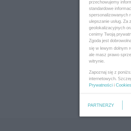
przechowujemy informa
standardowe informac
spersonalizowanych re
ulepszanie usług. Za
geolokalizacyjnych or
cenimy Twoją prywatno
Zgoda jest dobrowoln
się w lewym dolnym r
ale masz prawo sprzec
witrynie.
Zapoznaj się z poniż
internetowych. Szcze
Prywatności
i
Cookie
PARTNERZY