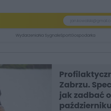
Wydarzenia
Na Sygnale
Sport
Gospodarka
Profilaktycz
Zabrzu. Spec
jak zadbać o
październik