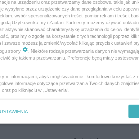
cje na urządzeniu oraz przetwarzamy dane osobowe, takie jak unika
je wysyłane przez urządzenie czy dane przeglądania w celu zapewn
klam, wybór spersonalizowanych treści, pomiar reklam i treści, bad
 zgodą Użytkownika my i Zaufani Partnerzy możemy używać dokład
az aktywnie skanować charakterystykę urządzenia do celów identyfi
ść, prosimy o zgodę na korzystanie z tych technologii poprzez klikn
a i zawsze możesz ją zmienić/wycofać klikając przycisk ustawień pr
ogu strony
. Niektóre rodzaje przetwarzania danych nie wymagaj
iwić się takiemu przetwarzaniu. Preferencje będą miały zastosowania
szymi informacjami, abyś mógł świadomie i komfortowo korzystać z
gółowe informacje dotyczące przetwarzania Twoich danych znajdzi
s
oraz po kliknięciu w „Ustawienia”.
USTAWIENIA