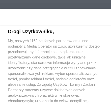
Drogi Użytkowniku,
Wydawca mediów
lokalnych
My, naszych 1162 zaufanych partnerów oraz inne
podmioty z Media Operator sp z.o.o. uzyskujemy dostęp i
przechowujemy informacje na urządzeniu oraz
przetwarzamy dane osobowe, takie jak unikalne
identyfikatory, standardowe informacje wysyłane przez
urządzenie czy dane przeglądania w celu zapewniania
Nie zapomnij
spersonalizowanych reklam, wybór spersonalizowanych
zapoznać się z:
polityką prywatności
regulamin korzystania z portali
treści, pomiar reklam i treści, badanie odbiorców oraz
Twoje
miasto
Skontaktuj się
z nami
ulepszanie usług. Za zgodą Użytkownika my i Zaufani
Piekary Śląskie
Kontakt
Partnerzy możemy używać dokładnych danych
Chorzów
Wydawca
Tarnowskie Góry
Redakcja
geolokalizacyjnych oraz aktywnie skanować
Ruda Śląska
Newsletter
charakterystykę urządzenia do celów identyfikacji.
Świętochłowice
Reklama
Ponieważ cenimy Twoją prywatność, prosimy o zgodę na
Tychy
Bytom