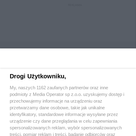
REKLAMA
Drogi Użytkowniku,
Wydawca mediów
lokalnych
My, naszych 1162 zaufanych partnerów oraz inne
podmioty z Media Operator sp z.o.o. uzyskujemy dostęp i
przechowujemy informacje na urządzeniu oraz
przetwarzamy dane osobowe, takie jak unikalne
identyfikatory, standardowe informacje wysyłane przez
urządzenie czy dane przeglądania w celu zapewniania
Nie zapomnij
spersonalizowanych reklam, wybór spersonalizowanych
zapoznać się z:
polityką prywatności
regulamin korzystania z portali
treści, pomiar reklam i treści, badanie odbiorców oraz
Twoje
miasto
Skontaktuj się
z nami