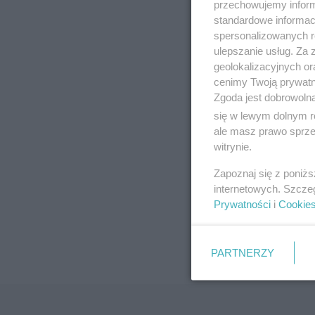
przechowujemy informa
standardowe informac
spersonalizowanych re
ulepszanie usług. Za
geolokalizacyjnych or
cenimy Twoją prywatno
Zgoda jest dobrowoln
się w lewym dolnym r
ale masz prawo sprzec
witrynie.
Zapoznaj się z poniż
internetowych. Szcze
Prywatności
i
Cookie
PARTNERZY