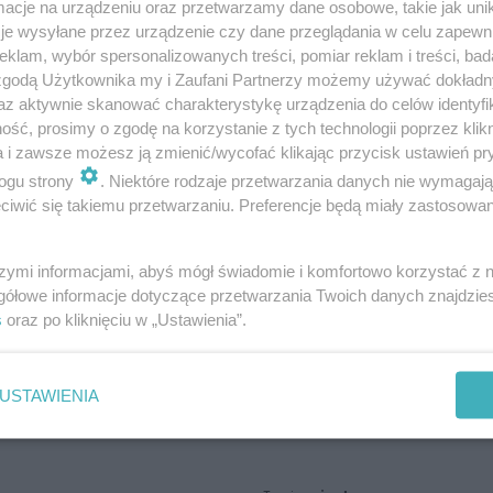
cje na urządzeniu oraz przetwarzamy dane osobowe, takie jak unika
je wysyłane przez urządzenie czy dane przeglądania w celu zapewn
klam, wybór spersonalizowanych treści, pomiar reklam i treści, bad
 zgodą Użytkownika my i Zaufani Partnerzy możemy używać dokład
az aktywnie skanować charakterystykę urządzenia do celów identyfi
ść, prosimy o zgodę na korzystanie z tych technologii poprzez klikn
a i zawsze możesz ją zmienić/wycofać klikając przycisk ustawień pr
ogu strony
. Niektóre rodzaje przetwarzania danych nie wymagaj
iwić się takiemu przetwarzaniu. Preferencje będą miały zastosowania
szymi informacjami, abyś mógł świadomie i komfortowo korzystać z
gółowe informacje dotyczące przetwarzania Twoich danych znajdzi
s
oraz po kliknięciu w „Ustawienia”.
USTAWIENIA