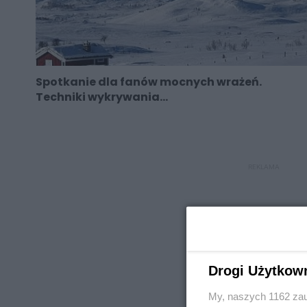
Spotkanie dla fanów mocnych wrażeń.
Techniki wykrywania...
REKLAMA
Drogi Użytkow
REKLAMA
My, naszych 1162 zau