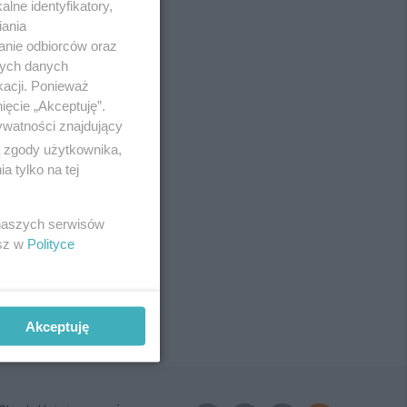
lne identyfikatory,
iania
anie odbiorców oraz
nych danych
kacji. Ponieważ
ięcie „Akceptuję”.
ywatności znajdujący
ą zgody użytkownika,
 tylko na tej
 naszych serwisów
esz w
Polityce
Akceptuję