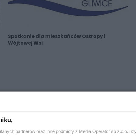
Spotkanie dla mieszkańców Ostropy i
Wójtowej Wsi
niku,
fanych partnerów oraz inne podmioty z Media Operator sp z.o.o. uz