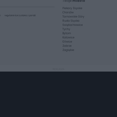
Twoje
miasto
Piekary Śląskie
Chorzów
i
regulamin korzystania z portali
Tarnowskie Góry
Ruda Śląska
Świętochłowice
Tychy
Bytom
Katowice
Gliwice
Zabrze
Zagłębie
REKLAMA