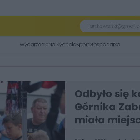
Wydarzenia
Na Sygnale
Sport
Gospodarka
Odbyło się k
Górnika Zabr
miała miejs