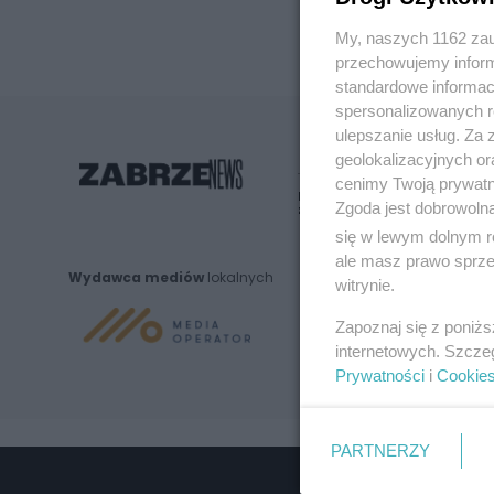
My, naszych 1162 zau
przechowujemy informa
standardowe informac
spersonalizowanych re
ulepszanie usług. Za
geolokalizacyjnych or
cenimy Twoją prywatno
Nie zapomnij
Zgoda jest dobrowoln
zapoznać się z:
polityką prywatnośc
się w lewym dolnym r
ale masz prawo sprzec
Wydawca mediów
lokalnych
witrynie.
Zapoznaj się z poniż
internetowych. Szcze
Prywatności
i
Cookie
PARTNERZY