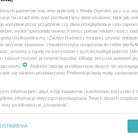
fanych partnerów oraz inne podmioty z Media Operator sp z.o.o. uz
cje na urządzeniu oraz przetwarzamy dane osobowe, takie jak unika
je wysyłane przez urządzenie czy dane przeglądania w celu zapewn
klam, wybór spersonalizowanych treści, pomiar reklam i treści, bad
 zgodą Użytkownika my i Zaufani Partnerzy możemy używać dokład
Twoje
miasto
az aktywnie skanować charakterystykę urządzenia do celów identyfi
Piekary Śląskie
ść, prosimy o zgodę na korzystanie z tych technologii poprzez klikn
Chorzów
a i zawsze możesz ją zmienić/wycofać klikając przycisk ustawień pr
i
regulamin korzystania z portali
Tarnowskie Góry
Ruda Śląska
ogu strony
. Niektóre rodzaje przetwarzania danych nie wymagaj
Świętochłowice
iwić się takiemu przetwarzaniu. Preferencje będą miały zastosowania
Tychy
Bytom
Katowice
Gliwice
szymi informacjami, abyś mógł świadomie i komfortowo korzystać z
Zabrze
gółowe informacje dotyczące przetwarzania Twoich danych znajdzi
Zagłębie
s
oraz po kliknięciu w „Ustawienia”.
REKLAMA
USTAWIENIA