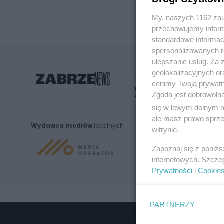
My, naszych 1162 zau
przechowujemy informa
standardowe informac
spersonalizowanych re
ulepszanie usług. Za
geolokalizacyjnych or
cenimy Twoją prywatno
Nie zapomnij
Zgoda jest dobrowoln
zapoznać się z:
polityką prywatnośc
się w lewym dolnym r
ale masz prawo sprzec
Wydawca mediów
lokalnych
witrynie.
Zapoznaj się z poniż
internetowych. Szcze
Prywatności
i
Cookie
PARTNERZY