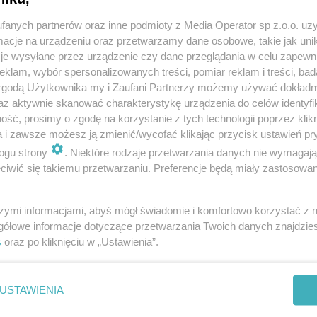
fanych partnerów oraz inne podmioty z Media Operator sp z.o.o. uz
cje na urządzeniu oraz przetwarzamy dane osobowe, takie jak unika
je wysyłane przez urządzenie czy dane przeglądania w celu zapewn
klam, wybór spersonalizowanych treści, pomiar reklam i treści, bad
 zgodą Użytkownika my i Zaufani Partnerzy możemy używać dokład
Twoje
miasto
az aktywnie skanować charakterystykę urządzenia do celów identyfi
Piekary Śląskie
ść, prosimy o zgodę na korzystanie z tych technologii poprzez klikn
Chorzów
a i zawsze możesz ją zmienić/wycofać klikając przycisk ustawień pr
i
regulamin korzystania z portali
Tarnowskie Góry
Ruda Śląska
ogu strony
. Niektóre rodzaje przetwarzania danych nie wymagaj
Świętochłowice
iwić się takiemu przetwarzaniu. Preferencje będą miały zastosowania
Tychy
Bytom
Katowice
Gliwice
szymi informacjami, abyś mógł świadomie i komfortowo korzystać z
Zabrze
gółowe informacje dotyczące przetwarzania Twoich danych znajdzi
Zagłębie
s
oraz po kliknięciu w „Ustawienia”.
REKLAMA
USTAWIENIA