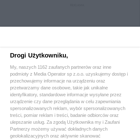
REKLAMA
Drogi Użytkowniku,
My, naszych 1162 zaufanych partnerów oraz inne
podmioty z Media Operator sp z.o.o. uzyskujemy dostęp i
przechowujemy informacje na urządzeniu oraz
Wydawca mediów
lokalnych
przetwarzamy dane osobowe, takie jak unikalne
identyfikatory, standardowe informacje wysyłane przez
urządzenie czy dane przeglądania w celu zapewniania
spersonalizowanych reklam, wybór spersonalizowanych
treści, pomiar reklam i treści, badanie odbiorców oraz
ulepszanie usług. Za zgodą Użytkownika my i Zaufani
Nie zapomnij
Partnerzy możemy używać dokładnych danych
zapoznać się z:
polityką prywatności
regulamin korzystania z portali
geolokalizacyjnych oraz aktywnie skanować
Twoje
miasto
Skontaktuj się
z nami