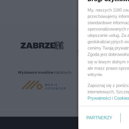
My, naszych 1160 zau
przechowujemy informa
standardowe informac
spersonalizowanych re
ulepszanie usług. Za
geolokalizacyjnych or
cenimy Twoją prywatno
Nie zapomnij
Zgoda jest dobrowoln
zapoznać się z:
polityką prywatnośc
się w lewym dolnym r
ale masz prawo sprzec
Wydawca mediów
lokalnych
witrynie.
Zapoznaj się z poniż
internetowych. Szcze
Prywatności
i
Cookie
PARTNERZY