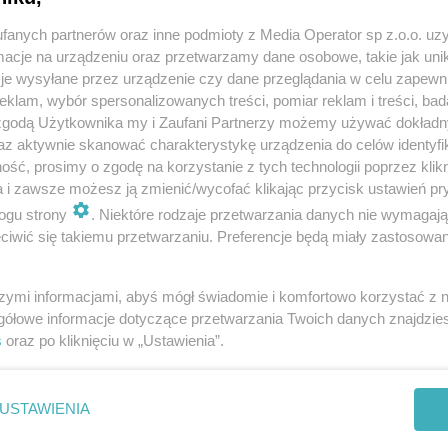
fanych partnerów oraz inne podmioty z Media Operator sp z.o.o. uz
cje na urządzeniu oraz przetwarzamy dane osobowe, takie jak unika
je wysyłane przez urządzenie czy dane przeglądania w celu zapewn
klam, wybór spersonalizowanych treści, pomiar reklam i treści, bad
 zgodą Użytkownika my i Zaufani Partnerzy możemy używać dokład
Twoje
miasto
az aktywnie skanować charakterystykę urządzenia do celów identyfi
Piekary Śląskie
ść, prosimy o zgodę na korzystanie z tych technologii poprzez klikn
Chorzów
a i zawsze możesz ją zmienić/wycofać klikając przycisk ustawień pr
i
regulamin korzystania z portali
Tarnowskie Góry
Ruda Śląska
ogu strony
. Niektóre rodzaje przetwarzania danych nie wymagaj
Świętochłowice
iwić się takiemu przetwarzaniu. Preferencje będą miały zastosowania
Tychy
Bytom
Katowice
Gliwice
szymi informacjami, abyś mógł świadomie i komfortowo korzystać z
Zabrze
gółowe informacje dotyczące przetwarzania Twoich danych znajdzi
Zagłębie
s
oraz po kliknięciu w „Ustawienia”.
REKLAMA
USTAWIENIA